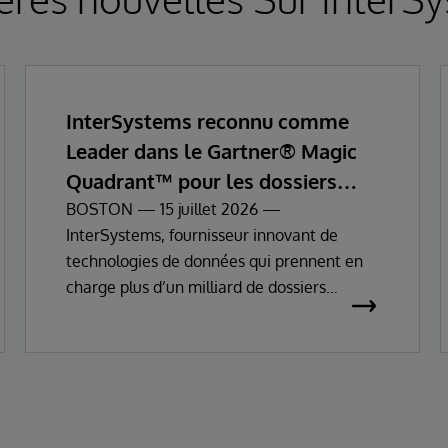
InterSystems reconnu comme
Leader dans le Gartner® Magic
Quadrant™ pour les dossiers
patients informatisés
BOSTON — 15 juillet 2026 —
InterSystems, fournisseur innovant de
technologies de données qui prennent en
charge plus d’un milliard de dossiers
patients dans le monde, annonce
aujourd’hui avoir été reconnu comme
Leader dans le Gartner® Magic
Quadrant™ 2026 de Gartner pour les
dossiers patients informatisés (Enterprise
Electronic Health Records, EHR).