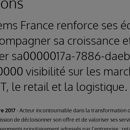
ions
ems France renforce ses é
compagner sa croissance e
er sa0000017a-7886-daeb
000 visibilité sur les marc
T, le retail et la logistique.
re 2017
- Acteur incontournable dans la transformation d
ssion de décloisonner son offre et de valoriser ses serv
segments prioritairement adressés par l’entreprise : reta