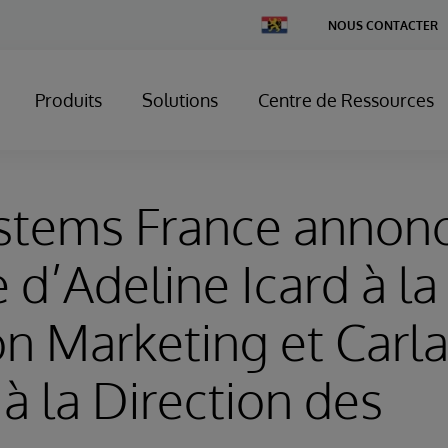
Change
NOUS CONTACTER
Country
Produits
Solutions
Centre de Ressources
ystems France annon
e d’Adeline Icard à la
on Marketing et Carl
 la Direction des