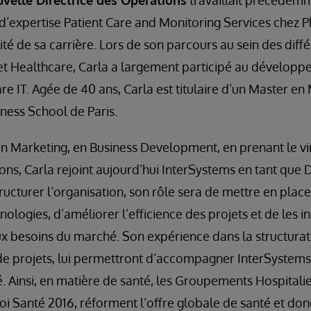
velle Directrice des Opérations
travaillait précéde
 d’expertise Patient Care and Monitoring Services chez P
ité de sa carrière. Lors de son parcours au sein des diffé
et Healthcare, Carla a largement participé au développ
care IT. Agée de 40 ans, Carla est titulaire d’un Master 
ness School de Paris.
n Marketing, en Business Development, en prenant le vi
ons, Carla rejoint aujourd’hui InterSystems en tant que D
ructurer l’organisation, son rôle sera de mettre en pla
ologies, d’améliorer l’efficience des projets et de les in
 besoins du marché. Son expérience dans la structurati
 projets, lui permettront d’accompagner InterSystems
Ainsi, en matière de santé, les Groupements Hospitalier
loi Santé 2016, réforment l’offre globale de santé et d