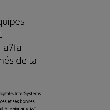
quipes
t
-a7fa-
hés de la
igitale, InterSystems
ices et ses bonnes
il & logistique, IoT