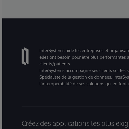
parcourir, interroger et visualiser plus
facilement leurs données grâce à des
interactions en langage naturel.
InterSystems aide les entreprises et organisat
elles ont besoin pour être plus performantes a
clients/patients.
InterSystems accompagne ses clients sur les sec
Spécialiste de la gestion de données, InterSys
l’interopérabilité de ses solutions qui en font
Créez des applications les plus ex