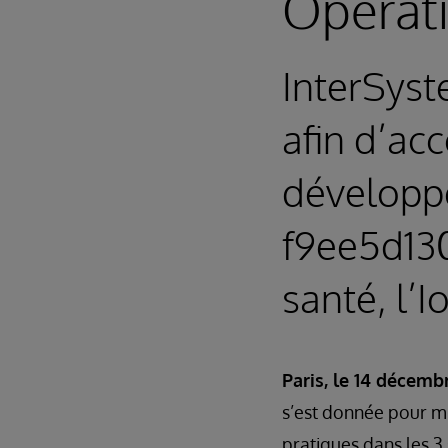
Opérat
InterSyst
afin d’ac
développ
f9ee5d130
santé, l’Io
Paris, le 14 décemb
s’est donnée pour mi
pratiques dans les 3 