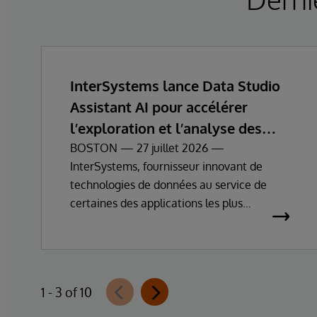
InterSystems lance Data Studio
Assistant AI pour accélérer
l’exploration et l’analyse des
données d’entreprise
BOSTON — 27 juillet 2026 —
InterSystems, fournisseur innovant de
technologies de données au service de
certaines des applications les plus
essentielles au monde, annonce
aujourd’hui la disponibilité générale
d’InterSystems Data Studio™ AI Assistant,
une nouvelle extension d’InterSystems
1 - 3 of 10
Data Studio alimentée par l’IA générative,
qui aide les organisations à comprendre,