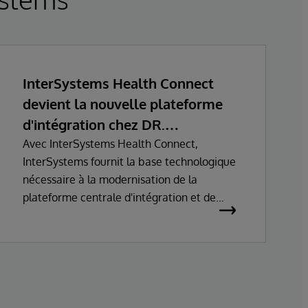
InterSystems Health Connect
devient la nouvelle plateforme
d'intégration chez DR.
FONTHEIM
Avec InterSystems Health Connect,
InterSystems fournit la base technologique
nécessaire à la modernisation de la
plateforme centrale d'intégration et de
communication de DR. FONTHEIM. Dans le
cadre de la refonte de son infrastructure
informatique, l’entreprise remplace son
ancien environnement Mirth Connect par
InterSystems Health Connect. La mise en
œuvre et le support sont assurés par SVA