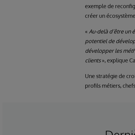
exemple de reconfigu
créer un écosystème 
«
Au-delà d’être un é
potentiel de dévelop
développer les métho
clients
», explique C
Une stratégie de cr
profils métiers, che
Derni