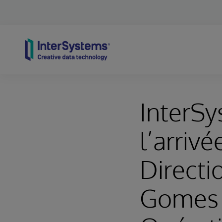
Skip to content
InterS
l’arrivé
Directi
Gomes à