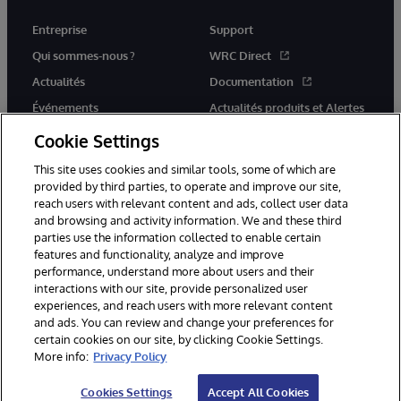
Entreprise
Support
Qui sommes-nous ?
WRC Direct
Actualités
Documentation
Événements
Actualités produits et Alertes
Rejoignez-nous
Cookie Settings
This site uses cookies and similar tools, some of which are
provided by third parties, to operate and improve our site,
reach users with relevant content and ads, collect user data
and browsing and activity information. We and these third
parties use the information collected to enable certain
© 1996-2026 InterSystems Corporation, Cambridge, MA. Tous droits
features and functionality, analyze and improve
réservés.
performance, understand more about users and their
interactions with our site, provide personalized user
Mentions légales
experiences, and reach users with more relevant content
Déclaration de confidentialité d'InterSystems Corporation
Garantie
and ads. You can review and change your preferences for
Accessibilité
certain cookies on our site, by clicking Cookie Settings.
More info:
Privacy Policy
Cookies Settings
Accept All Cookies