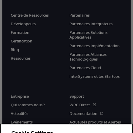
Centre de Ressources
Partenaires
Développeurs
Partenaires Intégrateurs
Formation
Partenaires Solutions
Applicatives
Certification
Partenaires Implémentation
Blog
Partenaires Alliances
Ressources
Technologiques
Partenaires Cloud
InterSystems et les Startups
Entreprise
Support
Qui sommes-nous ?
WRC Direct
Actualités
Documentation
Événements
Actualités produits et Alertes
Rejoignez-nous