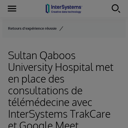
Menu
Skip to content
Retours d'expérience réussie
Sultan Qaboos
University Hospital met
en place des
consultations de
télémédecine avec
InterSystems TrakCare
et Google Meet