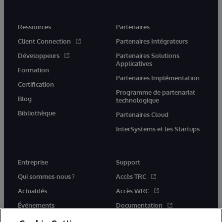
Ressources
Partenaires
Client Connection
Partenaires Intégrateurs
Développeurs
Partenaires Solutions
Applicatives
Formation
Partenaires Implémentation
Certification
Programme de partenariat
Blog
technologique
Bibliothèque
Partenaires Cloud
InterSystems et les Startups
Entreprise
Support
Qui sommes-nous ?
Accès TRC
Actualités
Accès WRC
Événements
Documentation
Rejoignez-nous
Actualités produits et alertes