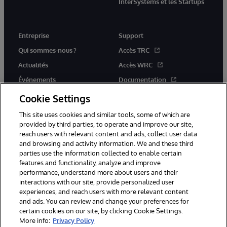
InterSystems et les Startups
Entreprise
Support
Qui sommes-nous ?
Accès TRC
Actualités
Accès WRC
Événements
Documentation
Rejoignez-nous
Actualités produits et alertes
Cookie Settings
This site uses cookies and similar tools, some of which are
provided by third parties, to operate and improve our site,
reach users with relevant content and ads, collect user data
and browsing and activity information. We and these third
parties use the information collected to enable certain
© 1996-2026 InterSystems Corporation, Boston, MA. Tous droits
features and functionality, analyze and improve
réservés.
performance, understand more about users and their
interactions with our site, provide personalized user
Mentions légales
experiences, and reach users with more relevant content
Déclaration de confidentialité d'InterSystems Corporation
Garantie
and ads. You can review and change your preferences for
Accessibilité
certain cookies on our site, by clicking Cookie Settings.
More info:
Privacy Policy