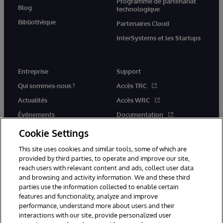
Programme de partenariat
Blog
technologique
Bibliothèque
Partenaires Cloud
InterSystems et les Startups
Entreprise
Support
Qui sommes-nous ?
Accès TRC
Actualités
Accès WRC
Événements
Documentation
Rejoignez-nous
Actualités produits et alertes
Cookie Settings
This site uses cookies and similar tools, some of which are
provided by third parties, to operate and improve our site,
reach users with relevant content and ads, collect user data
and browsing and activity information. We and these third
parties use the information collected to enable certain
© 1996-2026 InterSystems Corporation, Boston, MA. Tous droits
features and functionality, analyze and improve
réservés.
performance, understand more about users and their
interactions with our site, provide personalized user
Mentions légales