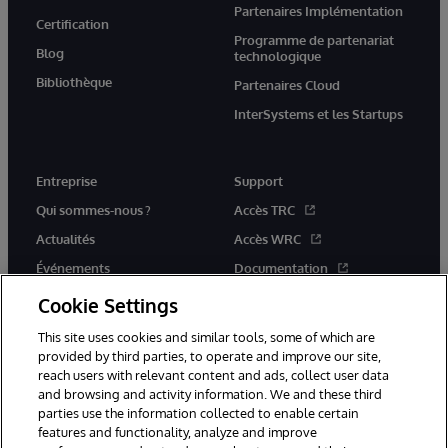
Partenaires Implémentation
Certification
Programme de partenariat
Blog
technologique
Bibliothèque
Partenaires Cloud
InterSystems et les Startups
Entreprise
Support
Qui sommes-nous ?
Accès TRC
Actualités
Accès WRC
Événements
Documentation
Rejoignez-nous
Actualités produits et alertes
Cookie Settings
This site uses cookies and similar tools, some of which are
provided by third parties, to operate and improve our site,
reach users with relevant content and ads, collect user data
and browsing and activity information. We and these third
parties use the information collected to enable certain
© 1996-2026 InterSystems Corporation, Boston, MA. Tous droits
features and functionality, analyze and improve
réservés.