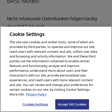
BASE-Modell
Nicht-relationale Datenbanken folgen häufig
dem BASE-Modell:
Cookie Settings
Grundsätzlich verfügbar (Basically
This site uses cookies and similar tools, some of which are
provided by third parties, to operate and improve our site,
Available):
Die Datenbank funktioniert
reach users with relevant content and ads, collect user data
auch dann noch, wenn einige Teile
and browsing and activity information. We and these third
parties use the information collected to enable certain
ausfallen, wobei die Betriebszeit Vorrang
features and functionality, analyze and improve
performance, understand more about users and their
vor der perfekten Konsistenz hat.
interactions with our site, provide personalized user
Weicher Zustand (Soft State):
Die Werte
experiences, and reach users with more relevant content
and ads. You can review and change your preferences for
der Datenbank können sich im Laufe der
certain cookies on our site, by clicking Cookie Settings.
More info:
Privacy Policy
Zeit auch ohne neue Eingaben ändern, da
Aktualisierungen im gesamten System zu
Cookies Settings
Accept All Cookies
unterschiedlichen Zeiten erfolgen können.