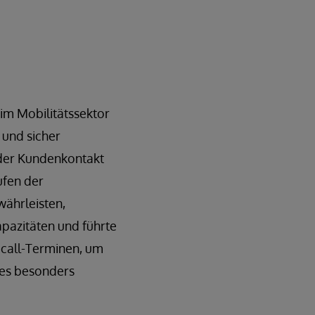
im Mobilitätssektor
 und sicher
 der Kundenkontakt
ufen der
ährleisten,
pazitäten und führte
ocall-Terminen, um
nes besonders