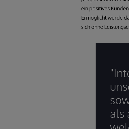
ein positives Kunden
Ermöglicht wurde da
sich ohne Leistungs
"Int
uns
sow
als 
wel