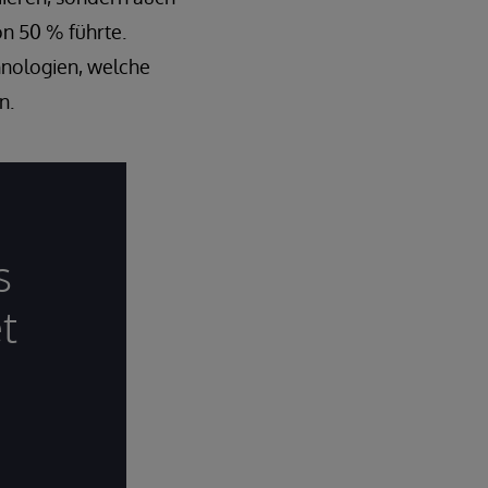
on 50 % führte.
nologien, welche
n.
s
t