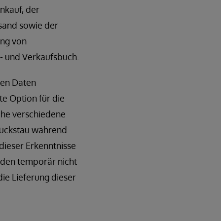
nkauf, der
sand sowie der
ung von
s- und Verkaufsbuch.
ren Daten
ste Option für die
che verschiedene
 Rückstau während
dieser Erkenntnisse
nden temporär nicht
ie Lieferung dieser