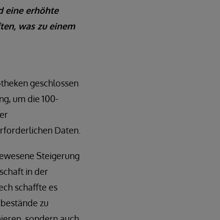
d eine erhöhte
ften, was zu einem
otheken geschlossen
ng, um die 100-
er
erforderlichen Daten.
gewesene Steigerung
chaft in der
ech schaffte es
erbestände zu
mieren, sondern auch