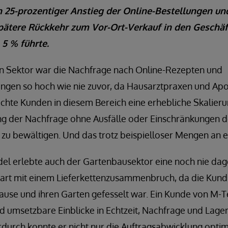
n 25-prozentiger Anstieg der Online-Bestellungen un
 spätere Rückkehr zum Vor-Ort-Verkauf in den Geschä
5 % führte.
n Sektor war die Nachfrage nach Online-Rezepten und
gen so hoch wie nie zuvor, da Hausarztpraxen und Ap
hte Kunden in diesem Bereich eine erhebliche Skalieru
ng der Nachfrage ohne Ausfälle oder Einschränkungen d
 zu bewältigen. Und das trotz beispielloser Mengen an 
del erlebte auch der Gartenbausektor eine noch nie da
art mit einem Lieferkettenzusammenbruch, da die Kunds
ause und ihren Garten gefesselt war. Ein Kunde von M-T
nd umsetzbare Einblicke in Echtzeit, Nachfrage und Lag
rdurch konnte er nicht nur die Auftragsabwicklung opti