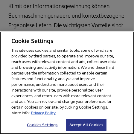
KI mit der Informationsgewinnung können
Suchmaschinen genauere und kontextbezogene
Ergebnisse liefern. Die wichtigsten Vorteile sind:
Cookie Settings
Verbessertes Verständnis der
Nutzerabsicht
This site uses cookies and similar tools, some of which are
provided by third parties, to operate and improve our site,
Verbessertes Ranking der Suchergebnisse
reach users with relevant content and ads, collect user data
and browsing and activity information. We and these third
Erstellung prägnanter Zusammenfassungen
parties use the information collected to enable certain
für Suchschnipsel
features and functionality, analyze and improve
performance, understand more about users and their
interactions with our site, provide personalized user
RAG ermöglicht es Suchmaschinen, über den
experiences, and reach users with more relevant content
and ads. You can review and change your preferences for
Abgleich von Schlüsselwörtern hinauszugehen
certain cookies on our site, by clicking Cookie Settings.
und die semantische Bedeutung von
More info:
Privacy Policy
Suchanfragen zu interpretieren. Dies führt zu
Cookies Settings
Accept All Cookies
einem intuitiveren Sucherlebnis, bei dem die