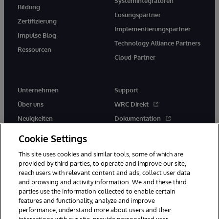
Systemintegratoren
Bildung
Lösungspartner
Zertifizierung
Implementierungspartner
Impulse Blog
Technology Alliance Partners
Ressourcen
Cloud-Partner
Unternehmen
Support
Über uns
WRC Direkt
Neuigkeiten
Dokumentation
Veranstaltungen
Produktwarnungen und -
Cookie Settings
hinweise
Karriere
This site uses cookies and similar tools, some of which are
provided by third parties, to operate and improve our site,
reach users with relevant content and ads, collect user data
and browsing and activity information. We and these third
parties use the information collected to enable certain
features and functionality, analyze and improve
performance, understand more about users and their
© 1996-2026 InterSystems Corporation, Boston, MA. Alle Rechte
vorbehalten.