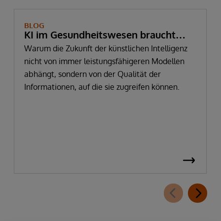
BLOG
KI im Gesundheitswesen braucht
mehr als Daten – sie braucht
Warum die Zukunft der künstlichen Intelligenz
nicht von immer leistungsfähigeren Modellen
vertrauenswürdige Informationen
abhängt, sondern von der Qualität der
Informationen, auf die sie zugreifen können.