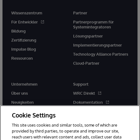
Wissenszentrum
Partner
Für Entwickler
Partnerprogramm für
Systemintegratoren
Bildung
Lösungspartner
Zertifizierung
Implementierungspartner
Impulse Blog
Technology Alliance Partners
Ressourcen
Cloud-Partner
Unternehmen
Support
Über uns
WRC Direkt
Neuigkeiten
Dokumentation
Veranstaltungen
Produktwarnungen und -
Cookie Settings
hinweise
Karriere
This site uses cookies and similar tools, some of which are
provided by third parties, to operate and improve our site,
reach users with relevant content and ads, collect user data