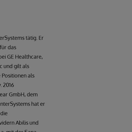
erSystems tätig. Er
für das
bei GE Healthcare,
 und gilt als
 Positionen als
. 2016
clear GmbH, dem
nterSystems hat er
 die
idern Abilis und