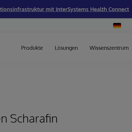
tionsinfrastruktur mit InterSystems Health Connect
Change
Country
Produkte
Lösungen
Wissenszentrum
n Scharafin