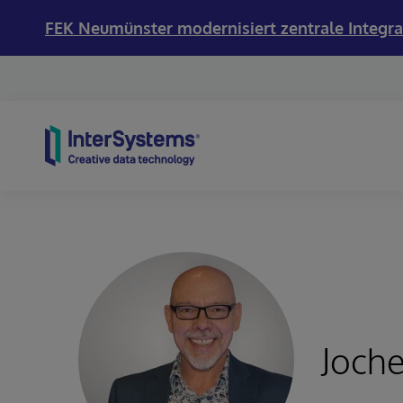
FEK Neumünster modernisiert zentrale Integra
Skip to content
Joche