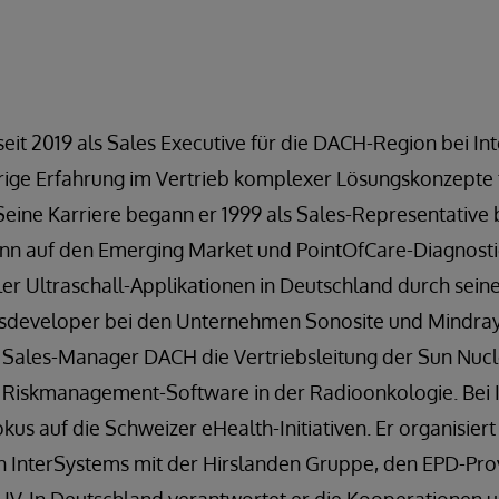
seit 2019 als Sales Executive für die DACH-Region bei Int
hrige Erfahrung im Vertrieb komplexer Lösungskonzepte 
eine Karriere begann er 1999 als Sales-Representative 
dann auf den Emerging Market und PointOfCare-Diagnostic
r Ultraschall-Applikationen in Deutschland durch seine
sdeveloper bei den Unternehmen Sonosite und Mindray
s Sales-Manager DACH die Vertriebsleitung der Sun Nu
 Riskmanagement-Software in der Radioonkologie. Bei I
us auf die Schweizer eHealth-Initiativen. Er organisiert
InterSystems mit der Hirslanden Gruppe, den EPD-Prov