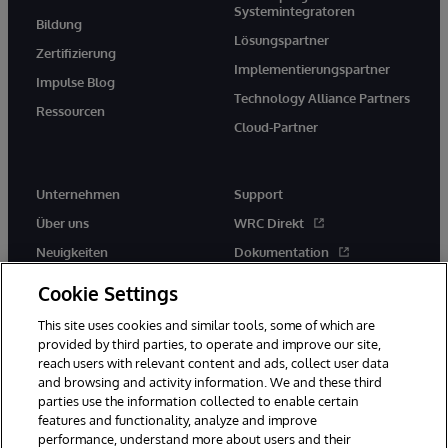
Systemintegratoren
Bildung
Lösungspartner
Zertifizierung
Implementierungspartner
Impulse Blog
Technology Alliance Partners
Ressourcen
Cloud-Partner
Unternehmen
Support
Über uns
WRC Direkt
Neuigkeiten
Dokumentation
Veranstaltungen
Produktwarnungen und -
Cookie Settings
hinweise
Karriere
This site uses cookies and similar tools, some of which are
provided by third parties, to operate and improve our site,
reach users with relevant content and ads, collect user data
and browsing and activity information. We and these third
parties use the information collected to enable certain
features and functionality, analyze and improve
performance, understand more about users and their
© 1996-2026 InterSystems Corporation, Boston, MA. Alle Rechte