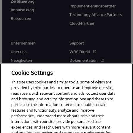
Zertifizierung
Implementierungspartner
Impulse Blog
Technology Alliance Partners
Ressourcen
Cloud-Partner
Unternehmen
Support
Über uns
WRC Direkt
Neuigkeiten
Dokumentation
Veranstaltungen
Produktwarnungen und -
Cookie Settings
hinweise
Karriere
This site uses cookies and similar tools, some of which are
provided by third parties, to operate and improve our site,
reach users with relevant content and ads, collect user data
and browsing and activity information. We and these third
parties use the information collected to enable certain
features and functionality, analyze and improve
performance, understand more about users and their
© 1996-2026 InterSystems Corporation, Boston, MA. Alle Rechte
vorbehalten.
interactions with our site, provide personalized user
experiences, and reach users with more relevant content
Mitteilungen/Geschäftsbedingungen
Erklärung zum Datenschutz
and ads. You can review and change your preferences for