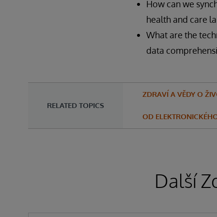
How can we synch
health and care l
What are the tech
data comprehensi
ZDRAVÍ A VĚDY O ŽI
RELATED TOPICS
OD ELEKTRONICKÉHO
Další Z