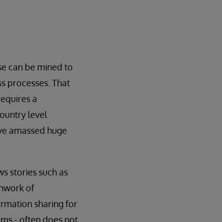
se can be mined to
ss processes. That
requires a
ountry level
have amassed huge
ws stories such as
chwork of
rmation sharing for
ems - often does not.