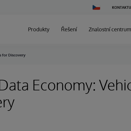
Change
KONTAKTU
Country
Produkty
Řešení
Znalostní centru
 for Discovery
Data Economy: Vehic
ery