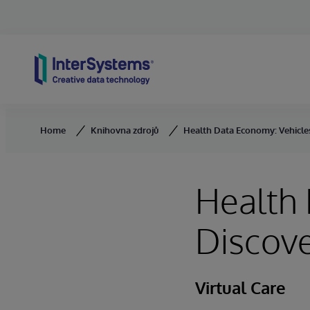
Skip to content
Home
Knihovna zdrojů
Health Data Economy: Vehicles
Health 
Discov
Virtual Care