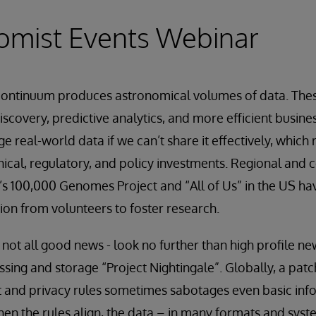
omist Events Webinar
continuum produces astronomical volumes of data. The
scovery, predictive analytics, and more efficient busine
ge real-world data if we can’t share it effectively, which 
ical, regulatory, and policy investments. Regional and c
 UK’s 100,000 Genomes Project and “All of Us” in the US 
on from volunteers to foster research.
s not all good news - look no further than high profile ne
sing and storage “Project Nightingale”. Globally, a pat
and privacy rules sometimes sabotages even basic info
hen the rules align, the data – in many formats and syst