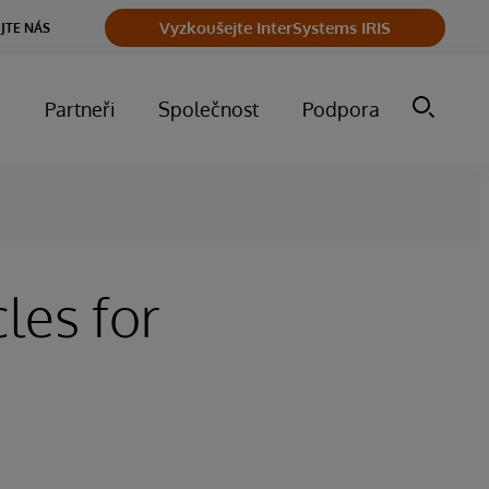
Vyzkoušejte InterSystems IRIS
JTE NÁS
m
Partneři
Společnost
Podpora
les for