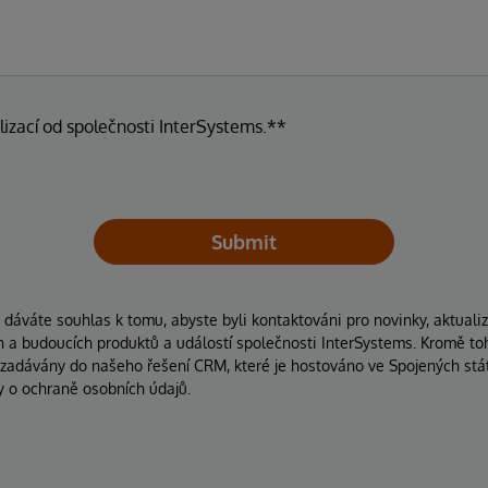
lizací od společnosti InterSystems.**
Submit
áváte souhlas k tomu, abyste byli kontaktováni pro novinky, aktuali
ích a budoucích produktů a událostí společnosti InterSystems. Kromě to
 zadávány do našeho řešení CRM, které je hostováno ve Spojených stát
y o ochraně osobních údajů.