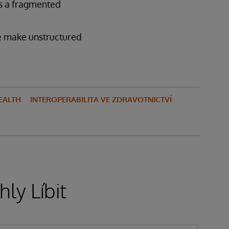
s a fragmented
we make unstructured
EALTH
INTEROPERABILITA VE ZDRAVOTNICTVÍ
ly Líbit