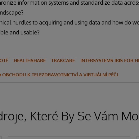
ronize information systems and standardize data acros
andscape?
nical hurdles to acquiring and using data and how do 
ble and usable?
VOTĚ
HEALTHSHARE
TRAKCARE
INTERSYSTEMS IRIS FOR H
 OBCHODU K TELEZDRAVOTNICTVÍ A VIRTUÁLNÍ PÉČI
droje, Které By Se Vám Moh