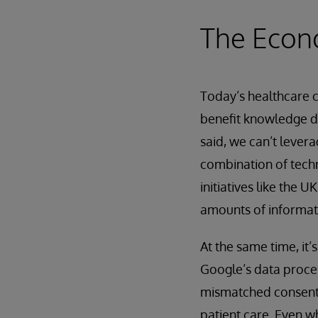
The Econ
Today’s healthcare 
benefit knowledge di
said, we can’t levera
combination of techn
initiatives like the
amounts of informati
At the same time, it’
Google’s data proces
mismatched consent 
patient care. Even w