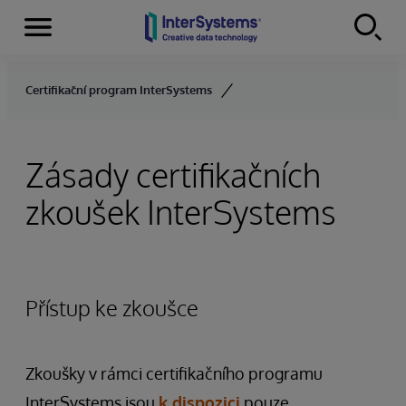
Menu
Skip to content
Certifikační program InterSystems
Zásady certifikačních
zkoušek InterSystems
Přístup ke zkoušce
Zkoušky v rámci certifikačního programu
InterSystems jsou
k dispozici
pouze