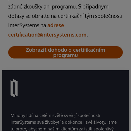
žádné zkoušky ani programu. S případnými
dotazy se obraťte na certifikační tým společnosti
InterSystems na
adrese
certification@intersystems.com
.
Zobrazit dohodu o certifikačním
programu
Miliony lidí na celém světě svěřují společnosti
InterSystems své živobytí a dokonce i své životy. Jsme
tu proto, abychom našim klientům zajistili spolehlivý