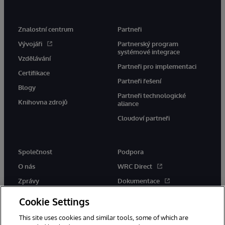
Znalostní centrum
Partneři
Vývojáři
Partnerský program
systémové integrace
Vzdělávání
Partneři pro implementaci
Certifikace
Partneři řešení
Blogy
Partneři technologické
Knihovna zdrojů
aliance
Cloudoví partneři
Společnost
Podpora
O nás
WRC Direct
Zprávy
Dokumentace
Události
Upozornění a rady týkající se
Cookie Settings
produktů
Kariéra
This site uses cookies and similar tools, some of which are