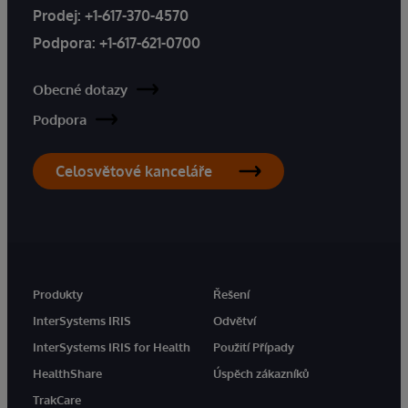
Prodej:
+1-617-370-4570
Podpora:
+1-617-621-0700
Obecné dotazy
Podpora
Celosvětové kanceláře
Produkty
Řešení
InterSystems IRIS
Odvětví
InterSystems IRIS for Health
Použití Případy
HealthShare
Úspěch zákazníků
TrakCare