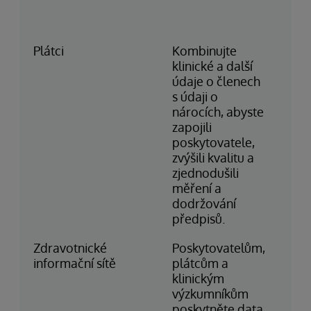
Sir
(Br
Plátci
Kombinujte
MV
klinické a další
He
údaje o členech
Un
s údaji o
(Br
nárocích, abyste
zapojili
poskytovatele,
zvýšili kvalitu a
zjednodušili
měření a
dodržování
předpisů.
Zdravotnické
Poskytovatelům,
Ma
informační sítě
plátcům a
Me
klinickým
Hea
výzkumníkům
Cy
poskytněte data
Du