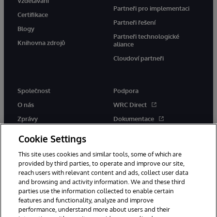
Vzdělávání
Partneři pro implementaci
Certifikace
Partneři řešení
Blogy
Partneři technologické
Knihovna zdrojů
aliance
Cloudoví partneři
Společnost
Podpora
O nás
WRC Direct
Zprávy
Dokumentace
Události
Upozornění a rady týkající se
Cookie Settings
produktů
Kariéra
This site uses cookies and similar tools, some of which are
provided by third parties, to operate and improve our site,
reach users with relevant content and ads, collect user data
and browsing and activity information. We and these third
parties use the information collected to enable certain
features and functionality, analyze and improve
performance, understand more about users and their
© 1996-2026 InterSystems Corporation, Boston, MA. Všechna práva