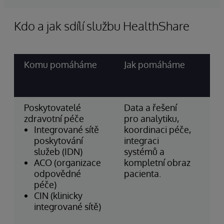
Kdo a jak sdílí službu HealthShare
Komu pomáháme
Jak pomáháme
Něk
naš
pa
Poskytovatelé
Data a řešení
No
zdravotní péče
pro analytiku,
He
Integrované sítě
koordinaci péče,
Lin
poskytování
integraci
NH
služeb (IDN)
systémů a
krá
ACO (organizace
kompletní obraz
Ita
odpovědné
pacienta.
min
péče)
zdr
CIN (klinicky
re
integrované sítě)
Ma
Br