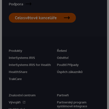
Podpora
Celosvětové kanceláře
Produkty
Řešení
InterSystems IRIS
Odvětví
InterSystems IRIS for Health
Použití Případy
HealthShare
Úspěch zákazníků
TrakCare
Znalostní centrum
Partneři
Vývojáři
Partnerský program
systémové integrace