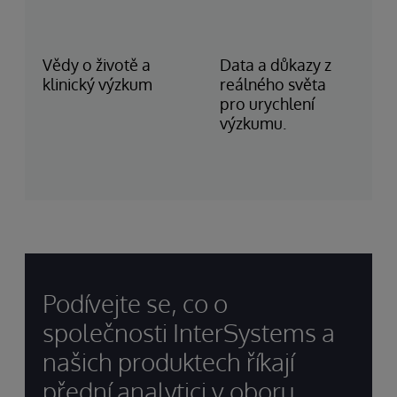
Se
ter
Vědy o životě a
Data a důkazy z
Bi
klinický výzkum
reálného světa
Gr
pro urychlení
Ho
výzkumu.
He
SM
Co
(N
Podívejte se, co o
společnosti InterSystems a
našich produktech říkají
přední analytici v oboru.