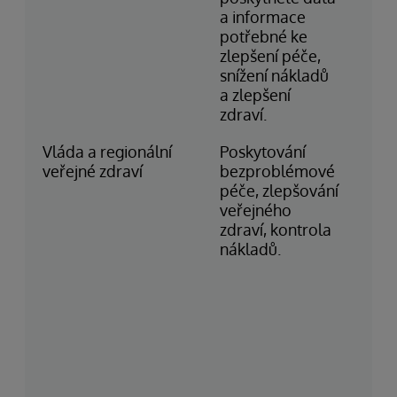
a informace
Aut
potřebné ke
(SA
zlepšení péče,
VZ
snížení nákladů
(N
a zlepšení
zdraví.
Vláda a regionální
Poskytování
Min
veřejné zdraví
bezproblémové
pro
péče, zlepšování
ve
veřejného
NH
zdraví, kontrola
Min
nákladů.
ob
Sp
krá
Ind
zdr
slu
Aus
vl