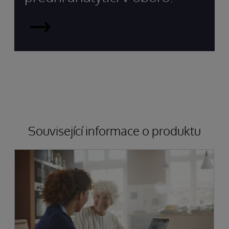
Společnost
InterSystems
byla
oceněna
předními
analytiky
Související informace o produktu