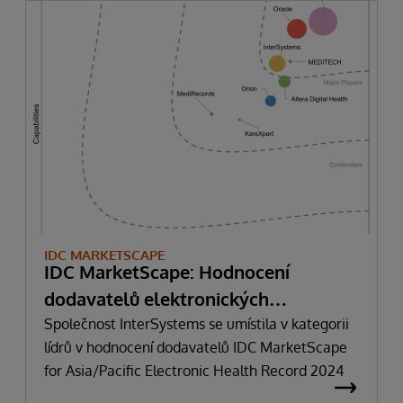
IDC MARKETSCAPE
IDC MarketScape: Hodnocení
dodavatelů elektronických
zdravotních záznamů v Asii a
Společnost InterSystems se umístila v kategorii
lídrů v hodnocení dodavatelů IDC MarketScape
Tichomoří v roce 2024
for Asia/Pacific Electronic Health Record 2024