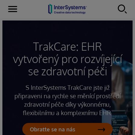
Menu
Skip to content
TrakCare: EHR
vytvořený pro rozvíjející
se zdravotní péči
S InterSystems TrakCare jste již
připraveni na rychle se měnící prostředí
zdravotní péče díky výkonnému,
flexibilnímu a komplexnímu EHR.
Obraťte se na nás