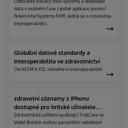
Odstraňte bariéry mezi systémy a dodávejte
data v reálném čase z jedné aplikace pomocí
řešení InterSystems FHIR. Jedná se o rozvinutou
interoperabilitu.
Globální datové standardy a
interoperabilita ve zdravotnictví
Od ASTM k X12, mluvíme o interoperabilitě
zdravotní záznamy z iPhonu
dostupné pro britské uživatele
služby TrakCare
Zdravotnická zařízení využívající TrakCare ve
Velké Británii mohou pacientům nabídnout