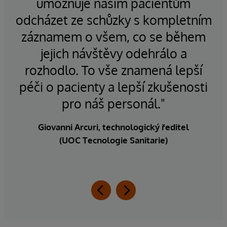
ho
umožňuje našim pacientům
p
odcházet ze schůzky s kompletním
záznamem o všem, co se během
ých
jejich návštěvy odehrálo a
u
rozhodlo. To vše znamená lepší
ne
ici
péči o pacienty a lepší zkušenosti
"
pro náš personál."
Giovanni Arcuri, technologický ředitel
(UOC Tecnologie Sanitarie)
Ma