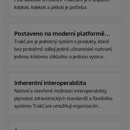
kdykoli, kdekoli a jakkoli je potřeba.
Postaveno na moderní platformě
zdravotnické informatiky
TrakCare je jednotný systém s produkty, které
bez problémů sdílejí jediné uživatelské rozhraní,
jedinou kódovou základnu a jedinou vysoce
výkonnou datovou platformu pro ukládání a
sdílení všech záznamů o pacientech.
Inherentní interoperabilita
Nativní a otevřené možnosti interoperability,
plynulost zdravotnických standardů a flexibilita
systému TrakCare umožňují organizacím
přizpůsobovat se, inovovat a rozšiřovat, jakmile
se objeví nové systémy a partneři.