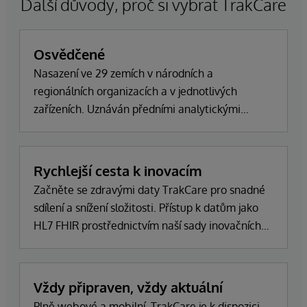
Další důvody, proč si vybrat TrakCare
Osvědčené
Nasazení ve 29 zemích v národních a
regionálních organizacích a v jednotlivých
zařízeních. Uznáván předními analytickými
firmami.
Rychlejší cesta k inovacím
Začněte se zdravými daty TrakCare pro snadné
sdílení a snížení složitosti. Přístup k datům jako
HL7 FHIR prostřednictvím naší sady inovačních
nástrojů.
Vždy připraven, vždy aktuální
Plně webové a mobilní. TrakCare je k dispozici