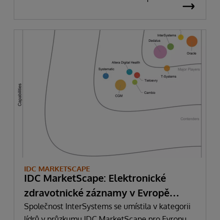
IDC MARKETSCAPE
IDC MarketScape: Elektronické
zdravotnické záznamy v Evropě
2023-2024
Společnost InterSystems se umístila v kategorii
lídrů v průzkumu IDC MarketScape pro Evropu