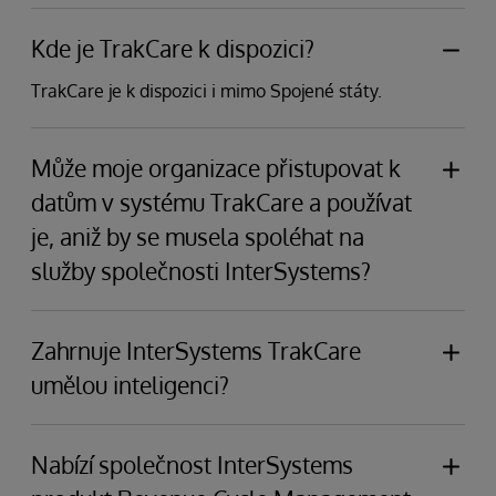
Kde je TrakCare k dispozici?
TrakCare je k dispozici i mimo Spojené státy.
Může moje organizace přistupovat k
datům v systému TrakCare a používat
je, aniž by se musela spoléhat na
služby společnosti InterSystems?
Ano, díky systému TrakCare jsou shromážděná data
snadno dostupná pro péči o pacienty a efektivní
Zahrnuje InterSystems TrakCare
provoz. TrakCare umožňuje snadný přístup k datům,
umělou inteligenci?
jejich sdílení a používání.
Ne, ale
InterSystems IntelliCare
EHR má
vestavěnou GenAI, která poskytuje četné pracovní
Nabízí společnost InterSystems
postupy s umělou inteligencí pro lékaře a kodéry a