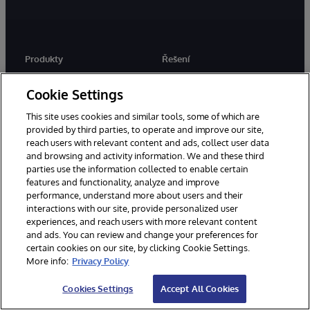
Produkty
Řešení
InterSystems IRIS
Odvětví
Cookie Settings
InterSystems IRIS for Health
Použití Případy
This site uses cookies and similar tools, some of which are
HealthShare
Úspěch zákazníků
provided by third parties, to operate and improve our site,
TrakCare
reach users with relevant content and ads, collect user data
and browsing and activity information. We and these third
parties use the information collected to enable certain
features and functionality, analyze and improve
Znalostní centrum
Partneři
performance, understand more about users and their
Vývojáři
Partnerský program
interactions with our site, provide personalized user
systémové integrace
experiences, and reach users with more relevant content
Vzdělávání
and ads. You can review and change your preferences for
Partneři pro implementaci
Certifikace
certain cookies on our site, by clicking Cookie Settings.
Partneři řešení
More info:
Privacy Policy
Blogy
Partneři technologické
Knihovna zdrojů
aliance
Cookies Settings
Accept All Cookies
Cloudoví partneři