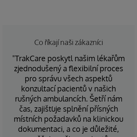
datové platformy pro zdravotnictví, která poskytuje
interakce s EHR.
jediný záznam a zdroj dat zaměřený na pacienta pro
sjednocení informací o pacientovi a v případě
potřeby i pro sdílení se systémy třetích stran.
Co říkají naši zákazníci
Organizace, které chtějí vytvářet aplikace a
inovovat nad rámec TrakCare, mohou rozšířit svou
o
"TrakCare poskytl našim lékařům
"
licenci InterSystems IRIS for Health.
t
zjednodušený a flexibilní proces
né
pro správu všech aspektů
j
h
konzultací pacientů v našich
rušných ambulancích. Šetří nám
čas, zajišťuje splnění přísných
místních požadavků na klinickou
dokumentaci, a co je důležité,
za