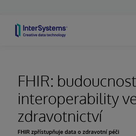
Skip to content
FHIR: budoucnos
interoperability v
zdravotnictví
FHIR zpřístupňuje data o zdravotní péči