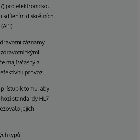
7) pro elektronickou
 sdílením diskrétních,
(API).
zdravotní záznamy
 zdravotnickými
če mají včasný a
efektivitu provozu.
 přístup k tomu, aby
dchozí standardy HL7
ěžovalo jejich
ých typů