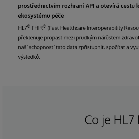
prostřednictvím rozhraní API a otevírá cestu
ekosystému péče
®
®
HL7
FHIR
(Fast Healthcare Interoperability Resou
překlenuje propast mezi prudkým nárůstem zdravot
naší schopností tato data zpřístupnit, spočítat a vyu
výsledků.
Co je HL7 