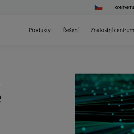
Change
KONTAKTU
Country
Produkty
Řešení
Znalostní centru
t
e