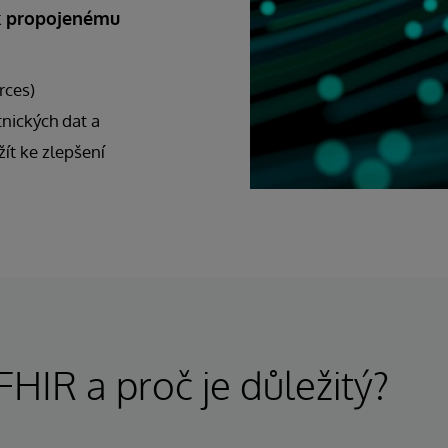
 k propojenému
rces)
nických dat a
žít ke zlepšení
FHIR a proč je důležitý?