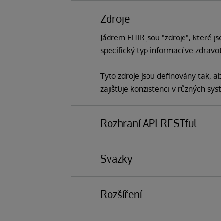
Zdroje
Jádrem FHIR jsou "zdroje", které j
specifický typ informací ve zdravotn
Tyto zdroje jsou definovány tak, 
zajišťuje konzistenci v různých sy
Rozhraní API RESTful
FHIR je postaven na architektonick
webovými daty jednoduchá a využ
Svazky
FHIR sdružuje zdroje do "svazků" p
Tento přístup usnadňuje bezprobl
Rozšíření
vytvářet a nasazovat interoperabil
Svazek lze použít k zabalení sady z
Aby bylo možné vyhovět rozmanit
transakce nebo k vrácení sady výs