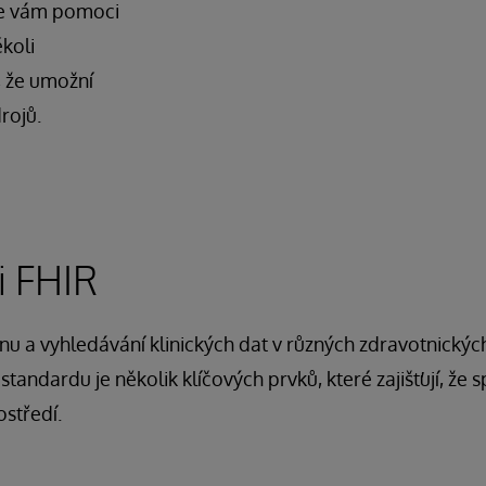
že vám pomoci
ékoli
, že umožní
rojů.
i FHIR
 a vyhledávání klinických dat v různých zdravotnickýc
andardu je několik klíčových prvků, které zajišťují, že 
středí.