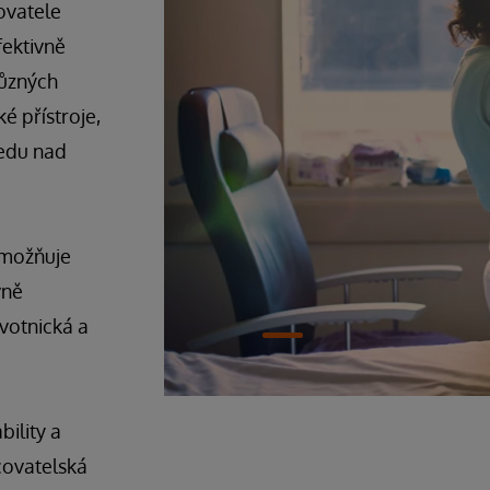
ovatele
fektivně
různých
é přístroje,
ledu nad
umožňuje
vně
votnická a
ility a
čovatelská