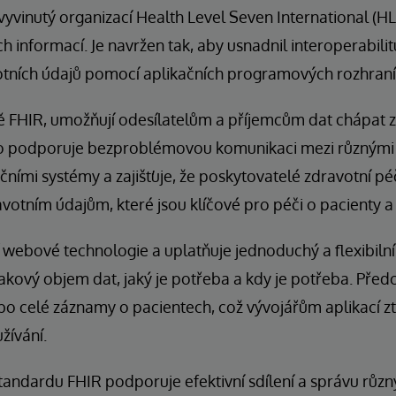
vyvinutý organizací Health Level Seven International (HL
informací. Je navržen tak, aby usnadnil interoperabilitu
tních údajů pomocí aplikačních programových rozhraní 
ě FHIR, umožňují odesílatelům a příjemcům dat chápat 
o podporuje bezproblémovou komunikaci mezi různými
čními systémy a zajišťuje, že poskytovatelé zdravotní pé
votním údajům, které jsou klíčové pro péči o pacienty a 
webové technologie a uplatňuje jednoduchý a flexibilní
 takový objem dat, jaký je potřeba a kdy je potřeba. Pře
o celé záznamy o pacientech, což vývojářům aplikací zt
žívání.
tandardu FHIR podporuje efektivní sdílení a správu různ