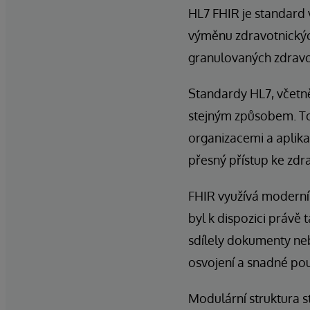
HL7 FHIR je standard 
výměnu zdravotnických 
granulovaných zdravo
Standardy HL7, včetn
stejným způsobem. T
organizacemi a aplika
přesný přístup ke zdra
FHIR využívá moderní 
byl k dispozici právě
sdílely dokumenty neb
osvojení a snadné pou
Modulární struktura s