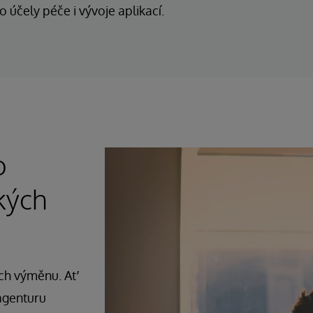
 účely péče i vývoje aplikací.
o
kých
ich výměnu. Ať
agenturu