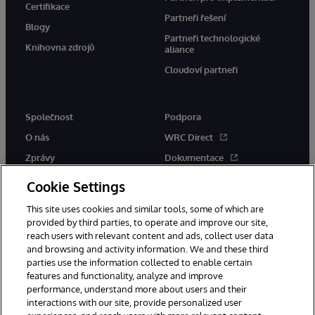
Certifikace
Partneři řešení
Blogy
Partneři technologické
Knihovna zdrojů
aliance
Cloudoví partneři
Společnost
Podpora
O nás
WRC Direct
Zprávy
Dokumentace
Události
Upozornění a rady týkající se
Cookie Settings
produktů
Kariéra
This site uses cookies and similar tools, some of which are
provided by third parties, to operate and improve our site,
reach users with relevant content and ads, collect user data
and browsing and activity information. We and these third
parties use the information collected to enable certain
features and functionality, analyze and improve
performance, understand more about users and their
© 1996-2026 InterSystems Corporation, Boston, MA. Všechna práva
vyhrazena.
interactions with our site, provide personalized user