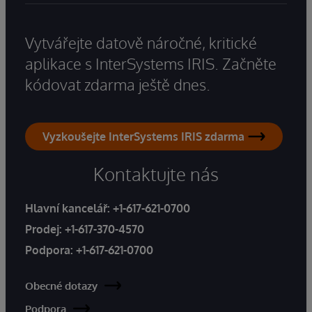
Vytvářejte datově náročné, kritické
aplikace s InterSystems IRIS. Začněte
kódovat zdarma ještě dnes.
Vyzkoušejte InterSystems IRIS zdarma
Kontaktujte nás
Hlavní kancelář:
+1-617-621-0700
Prodej:
+1-617-370-4570
Podpora:
+1-617-621-0700
Obecné dotazy
Podpora