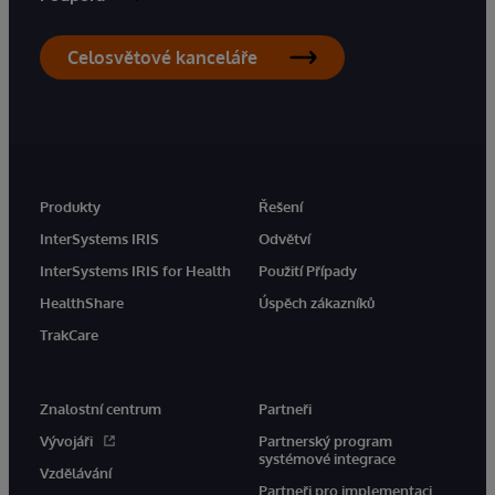
Celosvětové kanceláře
Produkty
Řešení
InterSystems IRIS
Odvětví
InterSystems IRIS for Health
Použití Případy
HealthShare
Úspěch zákazníků
TrakCare
Znalostní centrum
Partneři
Vývojáři
Partnerský program
systémové integrace
Vzdělávání
Partneři pro implementaci