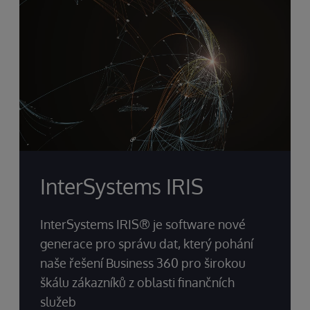
mu pomůže při rozhodování, aby pochopil, co
se stalo, proč se to stalo a co se
pravděpodobně stane.
InterSystems IRIS
InterSystems IRIS® je software nové
generace pro správu dat, který pohání
naše řešení Business 360 pro širokou
škálu zákazníků z oblasti finančních
služeb