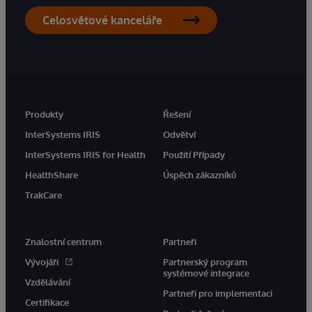
Celosvětové kanceláře
Produkty
Řešení
InterSystems IRIS
Odvětví
InterSystems IRIS for Health
Použití Případy
HealthShare
Úspěch zákazníků
TrakCare
Znalostní centrum
Partneři
Vývojáři
Partnerský program
systémové integrace
Vzdělávání
Partneři pro implementaci
Certifikace