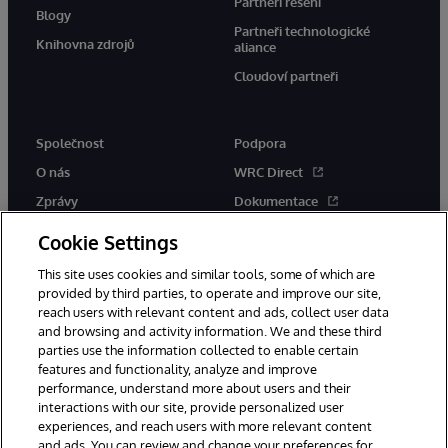
Partneři řešení
Blogy
Partneři technologické
Knihovna zdrojů
aliance
Cloudoví partneři
Společnost
Podpora
O nás
WRC Direct
Zprávy
Dokumentace
Události
Upozornění a rady týkající se
Cookie Settings
produktů
Kariéra
This site uses cookies and similar tools, some of which are
provided by third parties, to operate and improve our site,
reach users with relevant content and ads, collect user data
and browsing and activity information. We and these third
parties use the information collected to enable certain
features and functionality, analyze and improve
performance, understand more about users and their
© 1996-2026 InterSystems Corporation, Boston, MA. Všechna práva
vyhrazena.
interactions with our site, provide personalized user
experiences, and reach users with more relevant content
Oznámení/podmínky a pravidla
and ads. You can review and change your preferences for