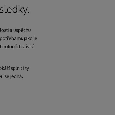
ýsledky.
losti a úspěchu
 potřebami, jako je
hnologiích závisí
áží splnit i ty
u se jedná,