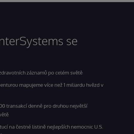
InterSystems se
y zdravotních záznamů po celém světě
enturou mapujeme více než 1 miliardu hvězd v
00 transakcí denně pro druhou největší
větě
tucí na čestné listině nejlepších nemocnic U.S.