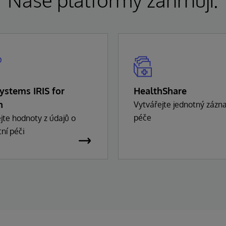
Systems IRIS for
HealthShare
h
Vytvářejte jednotný záz
péče
jte hodnoty z údajů o
ní péči