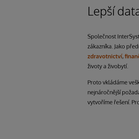
Lepší data
Společnost InterSys
zákazníka. Jako před
zdravotnictví
,
finan
životy a živobytí.
Proto vkládáme vešker
nejnáročnější požada
vytvoříme řešení. Pr