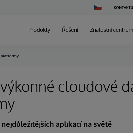
Change
KONTAKTU
Country
Produkty
Řešení
Znalostní centru
 platformy
 výkonné cloudové d
rmy
ejdůležitějších aplikací na světě