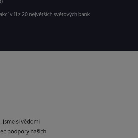
20
kcí v 11 z 20 největších světových bank
. Jsme si vědomi
ámec podpory našich