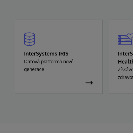
InterSystems IRIS
Inter
Healt
Datová platforma nové
generace
Získáve
zdravot