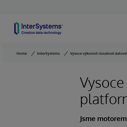
Skip to content
Home
InterSystems
Vysoce výkonné cloudové datové
Vysoce
platfo
Jsme motorem n