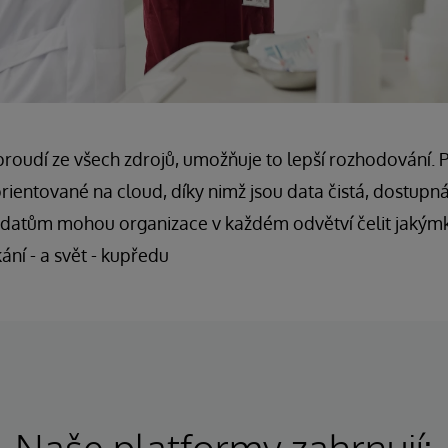
proudí ze všech zdrojů, umožňuje to lepší rozhodování.
ientované na cloud, díky nimž jsou data čistá, dostupná
datům mohou organizace v každém odvětví čelit jakýmk
ní - a svět - kupředu
Naše platformy zahrnují: