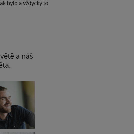
tak bylo a vždycky to
větě a náš
ěta.