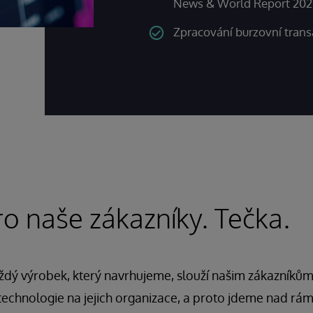
News & World Report 20
Zpracování burzovní transa
ro naše zákazníky. Tečka.
ždý výrobek, který navrhujeme, slouží našim zákazníkům
 technologie na jejich organizace, a proto jdeme nad r