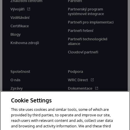
Znalostní centrum
Partneři
Vývojáři
Partnerský program
systémové integrace
Vzdělávání
Partneři pro implementaci
Certifikace
Partneři řešení
Blogy
Partneři technologické
Knihovna zdrojů
aliance
Cloudoví partneři
Společnost
Podpora
O nás
WRC Direct
Zprávy
Dokumentace
Události
Upozornění a rady týkající se
Cookie Settings
produktů
Kariéra
This site uses cookies and similar tools, some of which are
provided by third parties, to operate and improve our site,
reach users with relevant content and ads, collect user data
and browsing and activity information. We and these third