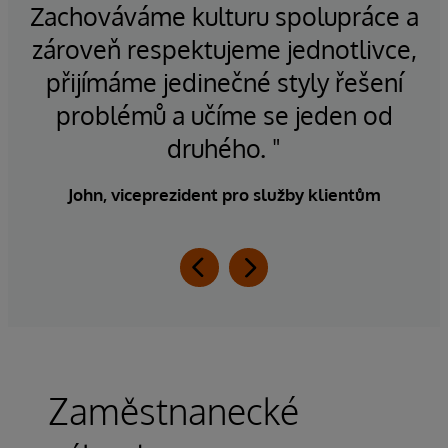
em
Zachováváme kulturu spolupráce a
ář,
zároveň respektujeme jednotlivce,
í a
přijímáme jedinečné styly řešení
k
í."
problémů a učíme se jeden od
druhého. "
John, viceprezident pro služby klientům
Zaměstnanecké