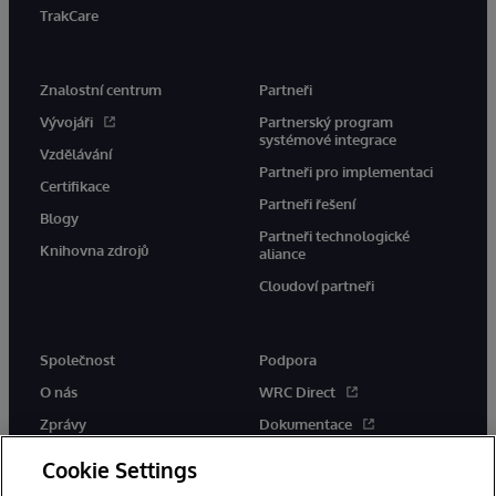
TrakCare
Znalostní centrum
Partneři
Vývojáři
Partnerský program
systémové integrace
Vzdělávání
Partneři pro implementaci
Certifikace
Partneři řešení
Blogy
Partneři technologické
Knihovna zdrojů
aliance
Cloudoví partneři
Společnost
Podpora
O nás
WRC Direct
Zprávy
Dokumentace
Události
Upozornění a rady týkající se
Cookie Settings
produktů
Kariéra