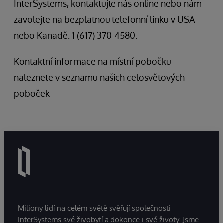
InterSystems, kontaktujte nás online nebo nám
zavolejte na bezplatnou telefonní linku v USA
nebo Kanadě: 1 (617) 370-4580.
Kontaktní informace na místní pobočku
naleznete v seznamu našich celosvětových
poboček
Miliony lidí na celém světě svěřují společnosti
InterSystems své živobytí a dokonce i své životy. Jsme