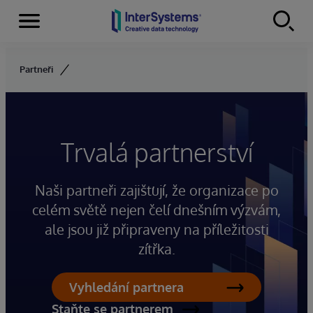
Menu
Skip to content
Partneři
Trvalá partnerství
Naši partneři zajišťují, že organizace po
celém světě nejen čelí dnešním výzvám,
ale jsou již připraveny na příležitosti
zítřka.
Vyhledání partnera
Staňte se partnerem