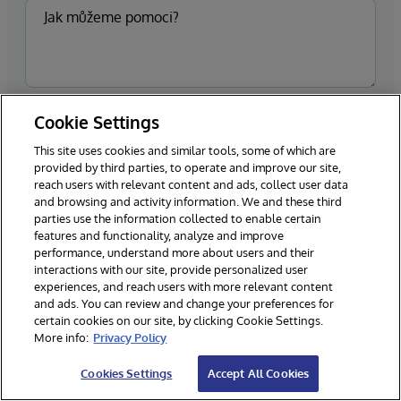
Cookie Settings
Přihlaste mě k odběru novinek a aktualizací od
společnosti InterSystems.**
This site uses cookies and similar tools, some of which are
provided by third parties, to operate and improve our site,
reach users with relevant content and ads, collect user data
and browsing and activity information. We and these third
parties use the information collected to enable certain
features and functionality, analyze and improve
Submit
performance, understand more about users and their
interactions with our site, provide personalized user
experiences, and reach users with more relevant content
*Povinná pole
and ads. You can review and change your preferences for
certain cookies on our site, by clicking Cookie Settings.
More info:
Privacy Policy
** Výběrem možnosti ano dáváte souhlas k tomu, abyste
byli kontaktováni pro novinky, aktualizace a další
Cookies Settings
Accept All Cookies
marketingové účely týkající se stávajících a budoucích