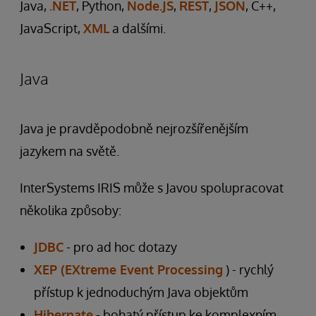
Java,
.NET
, Python,
Node.JS
,
REST
,
JSON
, C++,
JavaScript,
XML
a dalšími.
Java
Java je pravděpodobně nejrozšířenějším
jazykem na světě.
InterSystems IRIS může s Javou spolupracovat
několika způsoby:
JDBC
- pro ad hoc dotazy
XEP (EXtreme Event Processing
) - rychlý
přístup k jednoduchým Java objektům
Hibernate
- bohatý přístup ke komplexním