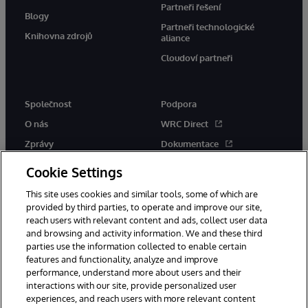
Partneři řešení
Blogy
Partneři technologické
Knihovna zdrojů
aliance
Cloudoví partneři
Společnost
Podpora
O nás
WRC Direct
Zprávy
Dokumentace
Události
Upozornění a rady týkající se
Cookie Settings
produktů
Kariéra
This site uses cookies and similar tools, some of which are
provided by third parties, to operate and improve our site,
reach users with relevant content and ads, collect user data
and browsing and activity information. We and these third
parties use the information collected to enable certain
features and functionality, analyze and improve
performance, understand more about users and their
© 1996-2026 InterSystems Corporation, Boston, MA. Všechna práva
vyhrazena.
interactions with our site, provide personalized user
experiences, and reach users with more relevant content
Oznámení/podmínky a pravidla