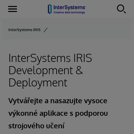
Menu
Skip to content
InterSystems IRIS
InterSystems IRIS
Development &
Deployment
Vytvářejte a nasazujte vysoce
výkonné aplikace s podporou
strojového učení