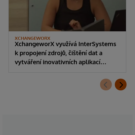
XCHANGEWORX
XchangeworX využívá InterSystems
k propojení zdrojů, čištění dat a
vytváření inovativních aplikací
SMART on FHIR