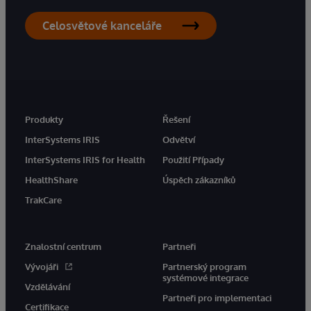
Celosvětové kanceláře
Produkty
Řešení
InterSystems IRIS
Odvětví
InterSystems IRIS for Health
Použití Případy
HealthShare
Úspěch zákazníků
TrakCare
Znalostní centrum
Partneři
Vývojáři
Partnerský program
systémové integrace
Vzdělávání
Partneři pro implementaci
Certifikace