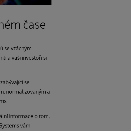
álném čase
ntů se vzácným
 a vaši investoři si
zabývající se
ným, normalizovaným a
ems.
ální informace o tom,
terSystems vám