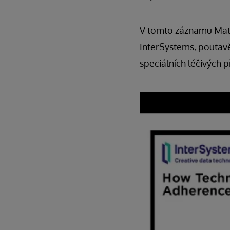
V tomto záznamu Matt
InterSystems, poutavě
speciálních léčivých p