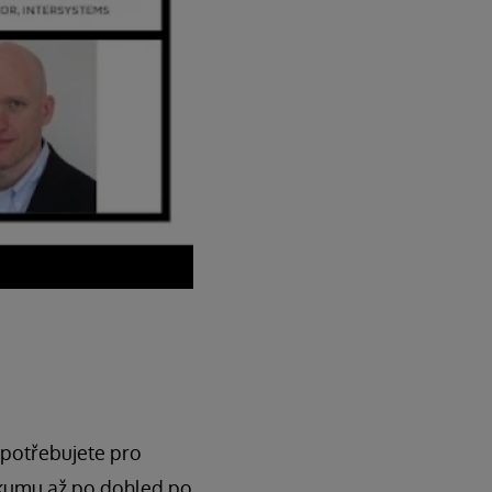
é potřebujete pro
zkumu až po dohled po