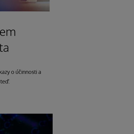
rem
ta
azy o účinnosti a
teď.