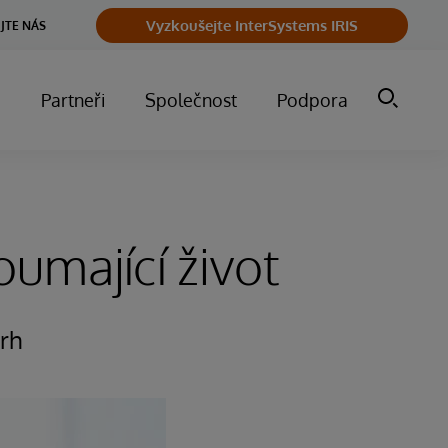
Vyzkoušejte InterSystems IRIS
JTE NÁS
m
Partneři
Společnost
Podpora
umající život
trh