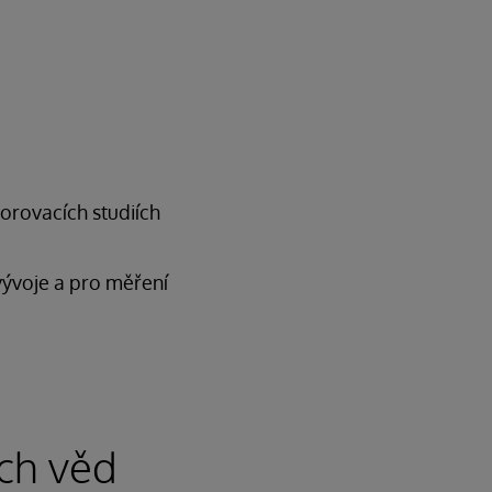
orovacích studiích
 vývoje a pro měření
ých věd