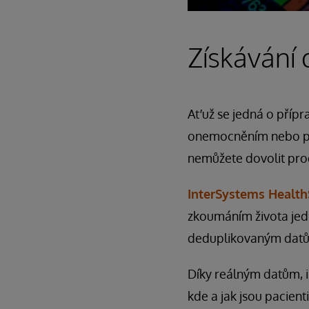
Získávání 
Ať už se jedná o přípr
onemocněním nebo porov
nemůžete dovolit pro
InterSystems Healt
zkoumáním života jedn
deduplikovaným datům
Díky reálným datům, i
kde a jak jsou pacient