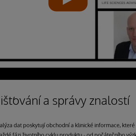
jišťování a správy znalostí
nalýza dat poskytují obchodní a klinické informace, kter
aždé fázi životního cyklu produktu - od počátečního vý