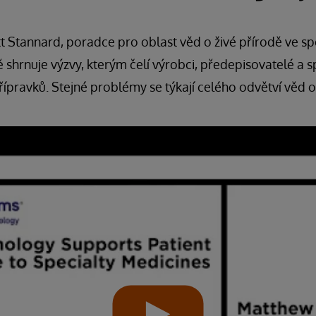
 Stannard, poradce pro oblast věd o živé přírodě ve sp
 shrnuje výzvy, kterým čelí výrobci, předepisovatelé a s
řípravků. Stejné problémy se týkají celého odvětví věd o