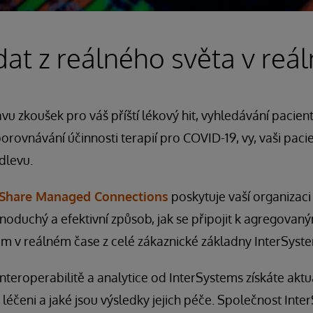
dat z reálného světa v re
avu zkoušek pro váš příští lékový hit, vyhledávání pacie
návání účinnosti terapií pro COVID-19, vy, vaši pacienti
dlevu.
hShare Managed Connections
poskytuje vaší organizaci 
oduchý a efektivní způsob, jak se připojit k agregova
 v reálném čase z celé zákaznické základny InterSyst
nteroperabilitě a analytice od InterSystems získáte aktu
i léčeni a jaké jsou výsledky jejich péče. Společnost In