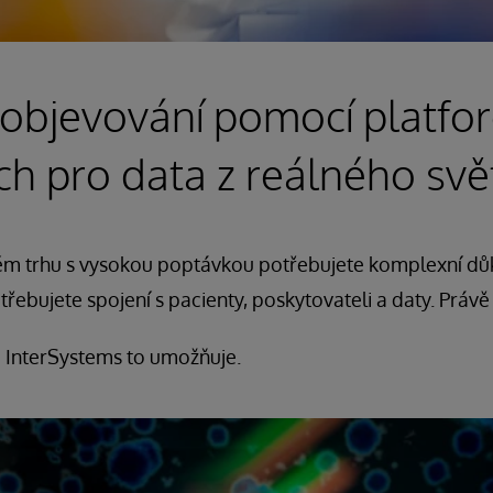
 objevování pomocí platfo
ch pro data z reálného svě
m trhu s vysokou poptávkou potřebujete komplexní důk
ebujete spojení s pacienty, poskytovateli a daty. Právě 
e InterSystems to umožňuje.