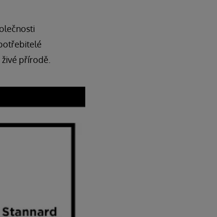
olečnosti
potřebitelé
 živé přírodě.