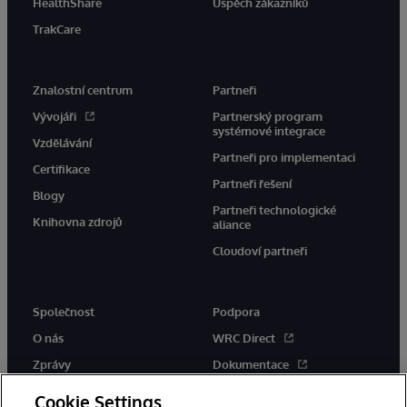
HealthShare
Úspěch zákazníků
TrakCare
Znalostní centrum
Partneři
Vývojáři
Partnerský program
systémové integrace
Vzdělávání
Partneři pro implementaci
Certifikace
Partneři řešení
Blogy
Partneři technologické
Knihovna zdrojů
aliance
Cloudoví partneři
Společnost
Podpora
O nás
WRC Direct
Zprávy
Dokumentace
Události
Upozornění a rady týkající se
Cookie Settings
produktů