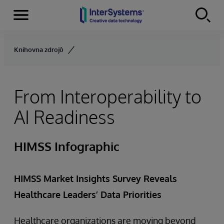
Menu
Skip to content
Knihovna zdrojů
From Interoperability to
AI Readiness
HIMSS Infographic
HIMSS Market Insights Survey Reveals
Healthcare Leaders’ Data Priorities
Healthcare organizations are moving beyond