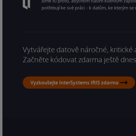
Jsme tu proto, abychom našim klientům zajistil
potřebují ke své práci - k datům, ke kterým se 
Vytvářejte datově náročné, kritické 
Začněte kódovat zdarma ještě dnes
Vyzkoušejte InterSystems IRIS zdarma