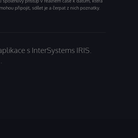
i spolehlivý přístup v reálném čase k datům, která
mohou připojit, sdílet je a čerpat z nich poznatky.
aplikace s InterSystems IRIS.
.