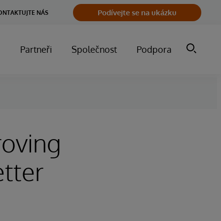
Podívejte se na ukázku
ONTAKTUJTE NÁS
m
Partneři
Společnost
Podpora
roving
tter