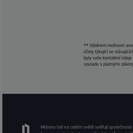
** Výběrem možnosti ano d
účely týkající se stávajíc
byly vaše kontaktní údaje
souladu s platnými zákon
Miliony lidí na celém světě svěřují společnosti