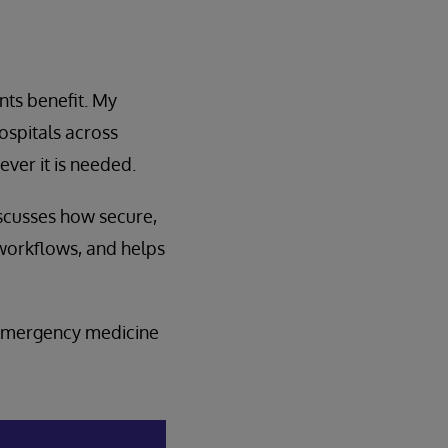
nts benefit. My
ospitals across
ever it is needed.
iscusses how secure,
 workflows, and helps
 emergency medicine