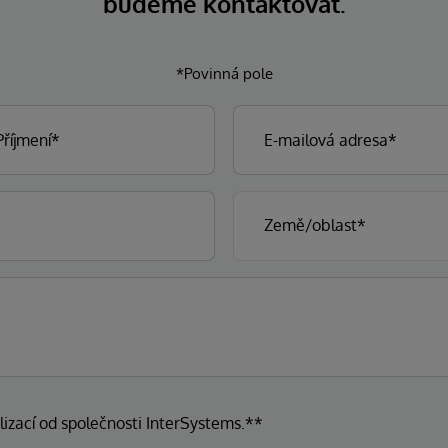
budeme kontaktovat.
*Povinná pole
lizací od společnosti InterSystems.**