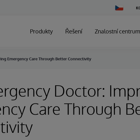
Change
K
Country
Produkty
Řešení
Znalostní centru
ng Emergency Care Through Better Connectivity
rgency Doctor: Imp
ncy Care Through Be
ivity