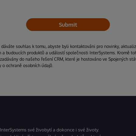
Submit
áváte souhlas k tomu, abyste byli kontaktováni pro novinky, aktuali
ích a budoucích produktů a událostí společnosti InterSystems. Kromě to
 zadávány do našeho řešení CRM, které je hostováno ve Spojených stát
y o ochraně osobních údajů.
 InterSystems své živobytí a dokonce i své životy.