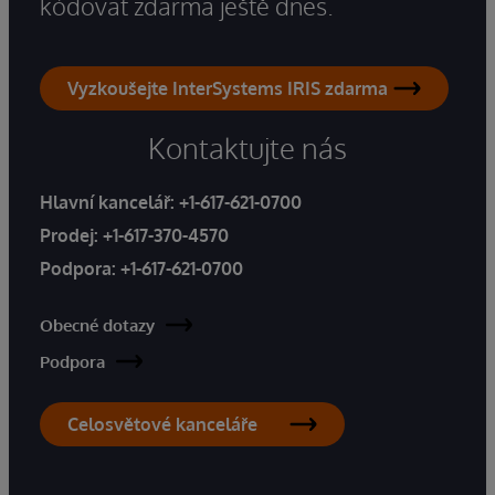
kódovat zdarma ještě dnes.
Vyzkoušejte InterSystems IRIS zdarma
Kontaktujte nás
Hlavní kancelář:
+1-617-621-0700
Prodej:
+1-617-370-4570
Podpora:
+1-617-621-0700
Obecné dotazy
Podpora
Celosvětové kanceláře