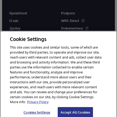
Společnost
Podpora
O nás
WRC Direct
Zprávy
Dokumentace
Události
Upozornění a rady týkající se
Cookie Settings
produktů
Kariéra
This site uses cookies and similar tools, some of which are
provided by third parties, to operate and improve our site,
reach users with relevant content and ads, collect user data
and browsing and activity information. We and these third
parties use the information collected to enable certain
features and functionality, analyze and improve
performance, understand more about users and their
© 1996-2026 InterSystems Corporation, Boston, MA. Všechna práva
vyhrazena.
interactions with our site, provide personalized user
experiences, and reach users with more relevant content
Oznámení/podmínky a pravidla
and ads. You can review and change your preferences for
Prohlášení o ochraně osobních údajů
Záruka
Přístupnost
certain cookies on our site, by clicking Cookie Settings.
More info:
Privacy Policy
Cookies Settings
Accept All Cookies