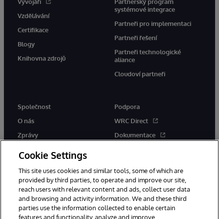
Vývojáři
Partnerský program
systémové integrace
Vzdělávání
Partneři pro implementaci
Certifikace
Partneři řešení
Blogy
Partneři technologické
Knihovna zdrojů
aliance
Cloudoví partneři
Společnost
Podpora
O nás
WRC Direct
Zprávy
Dokumentace
Události
Upozornění a rady týkající se
Cookie Settings
produktů
Kariéra
This site uses cookies and similar tools, some of which are
provided by third parties, to operate and improve our site,
reach users with relevant content and ads, collect user data
and browsing and activity information. We and these third
parties use the information collected to enable certain
features and functionality, analyze and improve