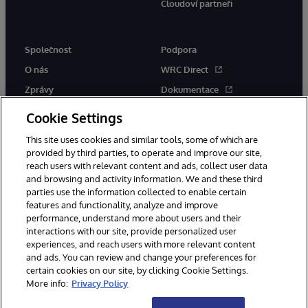
Cloudoví partneři
Společnost
Podpora
O nás
WRC Direct
Zprávy
Dokumentace
Události
Upozornění a rady týkající se
Cookie Settings
produktů
Kariéra
This site uses cookies and similar tools, some of which are
provided by third parties, to operate and improve our site,
reach users with relevant content and ads, collect user data
and browsing and activity information. We and these third
parties use the information collected to enable certain
features and functionality, analyze and improve
performance, understand more about users and their
© 1996-2026 InterSystems Corporation, Boston, MA. Všechna práva
vyhrazena.
interactions with our site, provide personalized user
experiences, and reach users with more relevant content
Oznámení/podmínky a pravidla
and ads. You can review and change your preferences for
Prohlášení o ochraně osobních údajů
Záruka
Přístupnost
certain cookies on our site, by clicking Cookie Settings.
More info:
Privacy Policy