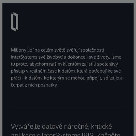
Miliony lidí na celém světě svěřují společnosti
InterSystems své živobytí a dokonce i své životy. Jsme
tu proto, abychom našim klientům zajistili spolehlivý
přístup v reálném čase k datům, která potřebují ke své
práci - k datům, ke kterým se mohou připojit, sdílet je a
čerpat z nich poznatky.
Vytvářejte datově náročné, kritické
aplikace s InterSystems IRIS. Začněte