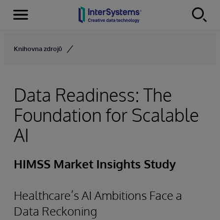
Menu
Skip to content
Knihovna zdrojů
Data Readiness: The
Foundation for Scalable
AI
HIMSS Market Insights Study
Healthcare’s AI Ambitions Face a
Data Reckoning