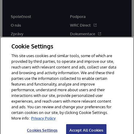
Společnost
Podpora
O nás
WRC Direct
Zprávy
Dokumentace
Události
Upozornění a rady týkající se
Cookie Settings
produktů
Kariéra
This site uses cookies and similar tools, some of which are
provided by third parties, to operate and improve our site,
reach users with relevant content and ads, collect user data
and browsing and activity information. We and these third
parties use the information collected to enable certain
features and functionality, analyze and improve
performance, understand more about users and their
© 1996-2026 InterSystems Corporation, Boston, MA. Všechna práva
interactions with our site, provide personalized user
vyhrazena.
experiences, and reach users with more relevant content
Oznámení/podmínky a pravidla
and ads. You can review and change your preferences for
Prohlášení o ochraně osobních údajů
Záruka
Přístupnost
certain cookies on our site, by clicking Cookie Settings.
More info:
Privacy Policy
Cookies Settings
Accept All Cookies