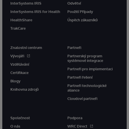
InterSystems IRIS
Odvětví
InterSystems IRIS for Health
Použití Případy
HealthShare
Úspěch zákazníků
TrakCare
Znalostní centrum
Partneři
Vývojáři
Partnerský program
systémové integrace
Vzdělávání
Partneři pro implementaci
Certifikace
Partneři řešení
Blogy
Partneři technologické
Knihovna zdrojů
aliance
Cloudoví partneři
Společnost
Podpora
O nás
WRC Direct