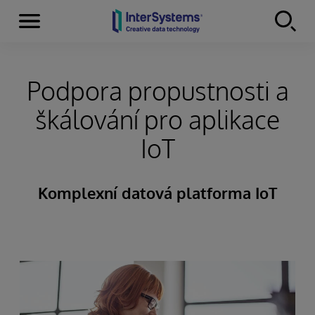
Menu
Skip to content
Podpora propustnosti a
škálování pro aplikace
IoT
Komplexní datová platforma IoT