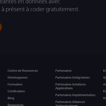
igeantes en données avec
à présent à coder gratuitement.
Centre de Ressources
Partenaires
E
Développeurs
Partenaires Intégrateurs
Q
Formation
Partenaires Solutions
A
Applicatives
Certification
É
Partenaires Implémentation
Blog
R
Partenaires Alliances
Ressources
Technologiques