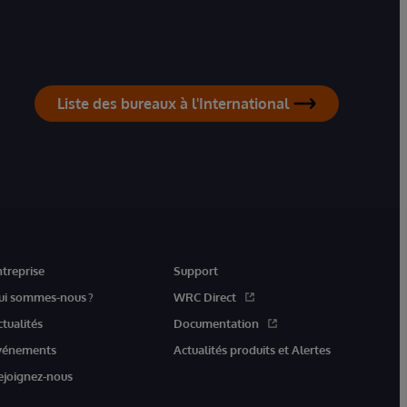
Liste des bureaux à l'International
ntreprise
Support
ui sommes-nous ?
WRC Direct
ctualités
Documentation
vénements
Actualités produits et Alertes
ejoignez-nous