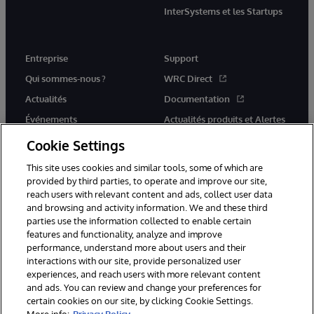
InterSystems et les Startups
Entreprise
Support
Qui sommes-nous ?
WRC Direct
Actualités
Documentation
Événements
Actualités produits et Alertes
Rejoignez-nous
Cookie Settings
This site uses cookies and similar tools, some of which are
provided by third parties, to operate and improve our site,
reach users with relevant content and ads, collect user data
and browsing and activity information. We and these third
parties use the information collected to enable certain
© 1996-2026 InterSystems Corporation, Cambridge, MA. Tous droits
features and functionality, analyze and improve
réservés.
performance, understand more about users and their
interactions with our site, provide personalized user
Mentions légales
experiences, and reach users with more relevant content
Déclaration de confidentialité d'InterSystems Corporation
Garantie
and ads. You can review and change your preferences for
Accessibilité
certain cookies on our site, by clicking Cookie Settings.