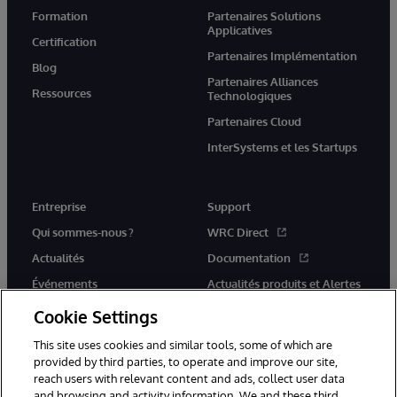
Formation
Partenaires Solutions
Applicatives
Certification
Partenaires Implémentation
Blog
Partenaires Alliances
Ressources
Technologiques
Partenaires Cloud
InterSystems et les Startups
Entreprise
Support
Qui sommes-nous ?
WRC Direct
Actualités
Documentation
Événements
Actualités produits et Alertes
Rejoignez-nous
Cookie Settings
This site uses cookies and similar tools, some of which are
provided by third parties, to operate and improve our site,
reach users with relevant content and ads, collect user data
and browsing and activity information. We and these third