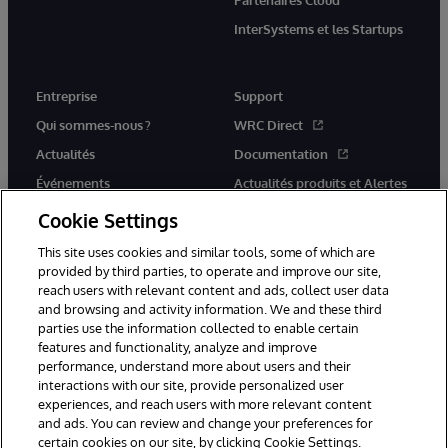
InterSystems et les Startups
Entreprise
Support
Qui sommes-nous ?
WRC Direct
Actualités
Documentation
Événements
Actualités produits et Alertes
Rejoignez-nous
Cookie Settings
This site uses cookies and similar tools, some of which are
provided by third parties, to operate and improve our site,
reach users with relevant content and ads, collect user data
and browsing and activity information. We and these third
parties use the information collected to enable certain
© 1996-2026 InterSystems Corporation, Cambridge, MA. Tous droits
features and functionality, analyze and improve
réservés.
performance, understand more about users and their
interactions with our site, provide personalized user
Mentions légales
experiences, and reach users with more relevant content
Déclaration de confidentialité d'InterSystems Corporation
Garantie
and ads. You can review and change your preferences for
Accessibilité
certain cookies on our site, by clicking Cookie Settings.