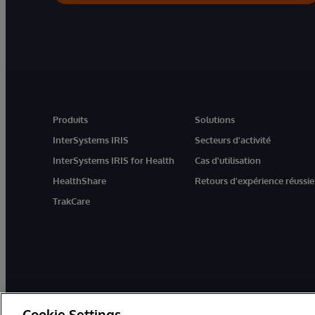
Produits
Solutions
InterSystems IRIS
Secteurs d'activité
InterSystems IRIS for Health
Cas d'utilisation
HealthShare
Retours d'expérience réussie
TrakCare
Cookie Settings