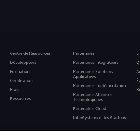
Centre de Ressources
Partenaires
E
Développeurs
Partenaires Intégrateurs
Q
Formation
Partenaires Solutions
A
Applicatives
Certification
É
Partenaires Implémentation
Blog
R
Partenaires Alliances
Ressources
Technologiques
Partenaires Cloud
InterSystems et les Startups