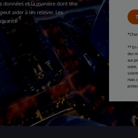
es données et la manière dont une
eut aider à les relever. Les
suivants
*Cham
** En 
des mi
aux pr
outre,
soient
mais 
prote