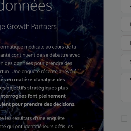
 données
ge Growth Partners
formatique médicale au cours de la
santé continuent de se débattre avec
ation des données pour prendre des
rtun. Une enquête récente a révélé
tés en matière d'analyse des
 objectifs stratégiques plus
interrogées font pleinement
uient pour prendre des décisions.
 les résultats d'une enquête
 qui ont identifié leurs défis les