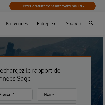
Testez gratuitement InterSystems IRIS
Partenaires
Entreprise
Support
léchargez le rapport de
nnées Sage