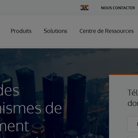
Change
NOUS CONTACTER
Country
Produits
Solutions
Centre de Ressources
des
Té
nismes de
do
ement