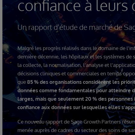
confiance à leurs
Un rapport d'étude de marché de Sa
Malgré les progrès réalisés dans le domaine de l'in
dernière décennie, les hôpitaux et les systèmes de 
la collecte, la normalisation, l'analyse et l'applic
décisions cliniques et commerciales en temps oppo
que
85 % des organisations considèrent les priori
données comme fondamentales pour atteindre des
larges, mais que seulement 20 % des personnes 
confiance aux données sur lesquelles elles s'app
Ce nouveau rapport de Sage Growth Partners résume
menée auprès de cadres du secteur des soins de santé