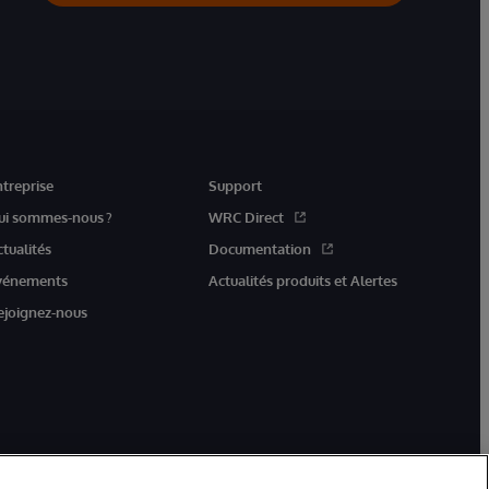
ntreprise
Support
ui sommes-nous ?
WRC Direct
ctualités
Documentation
vénements
Actualités produits et Alertes
ejoignez-nous