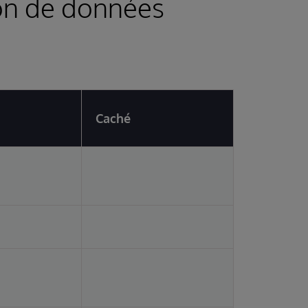
on de données
Caché