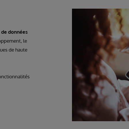
n de données
loppement, le
ques de haute
onctionnalités