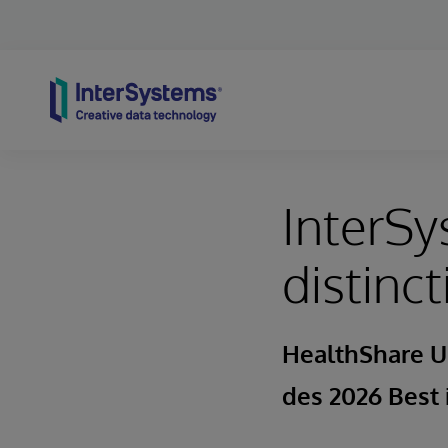
Skip to content
InterSy
distinc
HealthShare Un
des 2026 Best 