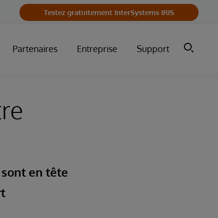
Testez gratuitement InterSystems IRIS
Partenaires
Entreprise
Support
tre
sont en tête
t