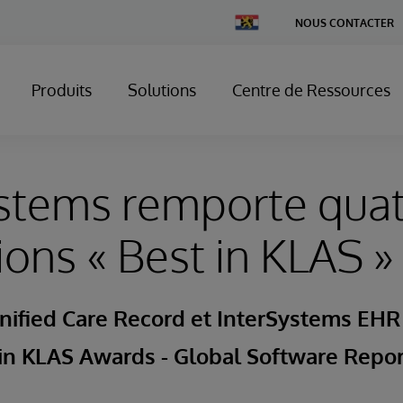
Change
NOUS CONTACTER
Country
Produits
Solutions
Centre de Ressources
stems remporte qua
tions « Best in KLAS »
ified Care Record et InterSystems EHR 
in KLAS Awards - Global Software Repor