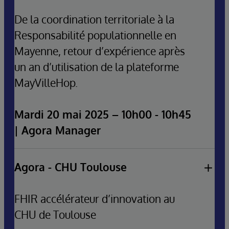
De la coordination territoriale à la
Responsabilité populationnelle en
Mayenne, retour d’expérience après
un an d’utilisation de la plateforme
MayVilleHop.
Mardi 20 mai 2025 – 10h00 - 10h45
| Agora Manager
Retour d'expérience du GHT de la Mayenne & du
Haut Anjou sur l'utilisation de la plateforme
Agora - CHU Toulouse
MayVilleHop : coordination Ville Hôpital, mise en
place de parcours de soins et responsabilité
FHIR accélérateur d’innovation au
populationnelle pour une meilleure prise en charge
CHU de Toulouse
des patients sur le territoire. Analyse des résultats