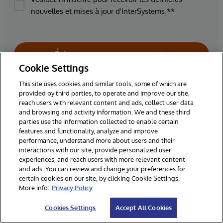
nouvelles et mises à jour d'InterSystems.**
Échangez avec nos experts
Cookie Settings
*Champs obligatoires
This site uses cookies and similar tools, some of which are
provided by third parties, to operate and improve our site,
reach users with relevant content and ads, collect user data
** En cochant cette case, vous consentez à être contacté pour des
and browsing and activity information. We and these third
nouvelles, des mises à jour et d'autres objectifs de marketing liés aux
parties use the information collected to enable certain
produits et événements actuels et futurs d'InterSystems. En outre, vous
features and functionality, analyze and improve
consentez à ce que vos coordonnées professionnelles soient saisies
performance, understand more about users and their
dans notre solution CRM hébergée aux États-Unis, mais conservées
interactions with our site, provide personalized user
conformément aux lois applicables en matière de protection des
experiences, and reach users with more relevant content
données.
and ads. You can review and change your preferences for
certain cookies on our site, by clicking Cookie Settings.
More info:
Privacy Policy
Cookies Settings
Accept All Cookies