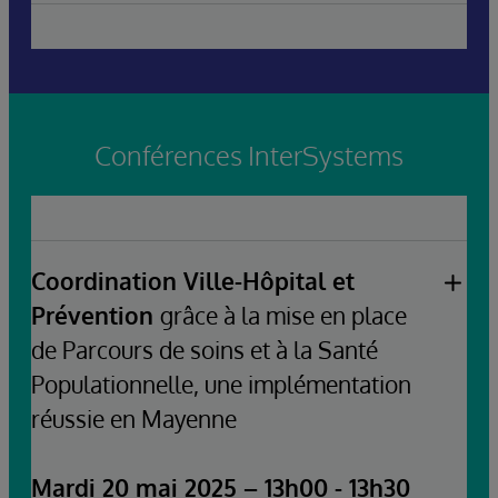
Retour d’expérience de l’Hôpital Américain de Paris
Guillaume Rongier, Expert en plateforme de
et démonstration d’un DPI intégrant l’IA dans les
données, InterSystems France
workflows métiers.
Speakers:
Conférences InterSystems
Félix Mamoudy, Directeur du Parcours Patient et
de la Transformation Digitale, Hôpital Américain
de Paris
Nicolas Eiferman, Directeur général
Coordination Ville-Hôpital et
InterSystems France & Benelux
Dr Hervé Rivière, Directeur Médical
Prévention
grâce à la mise en place
InterSystems France
de Parcours de soins et à la Santé
Populationnelle, une implémentation
réussie en Mayenne
Mardi 20 mai 2025 – 13h00 - 13h30