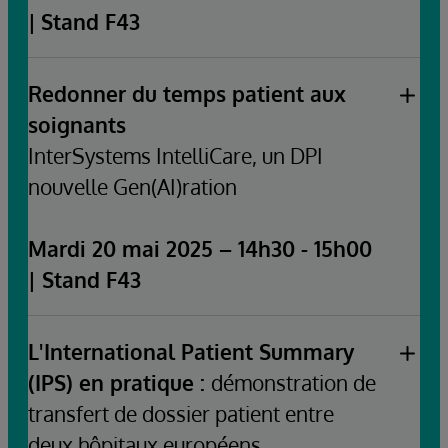
|
Stand F43
Speakers:
Redonner du temps patient aux
Florence Cureau, Architecte Solutions de Santé
soignants
Camille Ferrero, Ingénieure Commerciale
InterSystems IntelliCare, un DPI
nouvelle Gen(AI)ration
Mardi 20 mai 2025 – 14h30 - 15h00
| Stand F43
Speakers:
L'International Patient Summary
Virginie Larroque, Experte Solutions Santé
(IPS) en pratique :
démonstration de
Dr Hervé Rivière, Directeur Médical
InterSystems France
transfert de dossier patient entre
deux hôpitaux européens