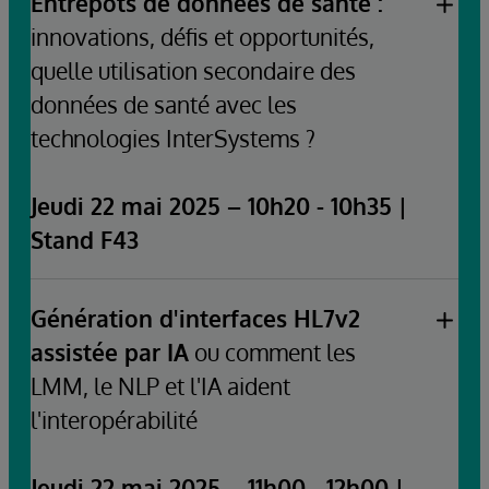
Entrepôts de données de santé :
Guillaume Rongier, Expert Plateforme de
innovations, défis et opportunités,
Données
quelle utilisation secondaire des
données de santé avec les
technologies InterSystems ?
Jeudi 22 mai 2025 – 10h20 - 10h35 |
Stand F43
Génération d'interfaces HL7v2
assistée par IA
ou comment les
LMM, le NLP et l'IA aident
l'interopérabilité
Jeudi 22 mai 2025 – 11h00 - 12h00 |