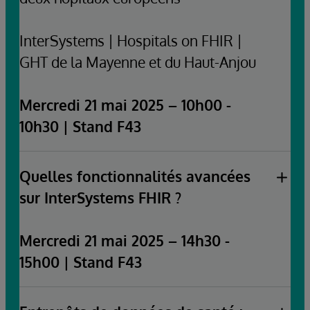
InterSystems | Hospitals on FHIR |
GHT de la Mayenne et du Haut-Anjou
Mercredi 21 mai 2025 – 10h00 -
10h30 | Stand F43
Speakers:
Quelles fonctionnalités avancées
Luc Chatty, CEO Fyrstain & Ambassadeur
sur InterSystems FHIR ?
Hospitals On FHIR
Vincent Errera, Directeur délégué GHT de la
Mayenne et du Haut-Anjou
Mercredi 21 mai 2025 – 14h30 -
15h00 | Stand F43
Speaker: