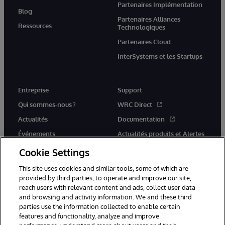
Partenaires Implémentation
Blog
Partenaires Alliances
Ressources
Technologiques
Partenaires Cloud
InterSystems et les Startups
Entreprise
Support
Qui sommes-nous ?
WRC Direct
Actualités
Documentation
Événements
Actualités produits et Alertes
Rejoignez-nous
Cookie Settings
This site uses cookies and similar tools, some of which are
provided by third parties, to operate and improve our site,
reach users with relevant content and ads, collect user data
and browsing and activity information. We and these third
parties use the information collected to enable certain
© 1996-2026 InterSystems Corporation, Cambridge, MA. Tous droits
features and functionality, analyze and improve
réservés.