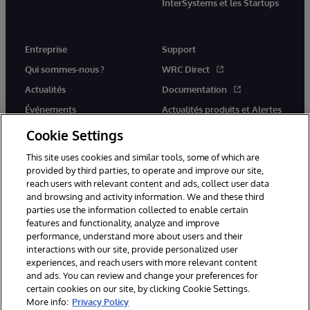
InterSystems et les Startups
Entreprise
Support
Qui sommes-nous ?
WRC Direct
Actualités
Documentation
Événements
Actualités produits et Alertes
Rejoignez-nous
Cookie Settings
This site uses cookies and similar tools, some of which are
provided by third parties, to operate and improve our site,
reach users with relevant content and ads, collect user data
and browsing and activity information. We and these third
parties use the information collected to enable certain
© 1996-2026 InterSystems Corporation, Cambridge, MA. Tous droits
features and functionality, analyze and improve
réservés.
performance, understand more about users and their
interactions with our site, provide personalized user
Mentions légales
experiences, and reach users with more relevant content
Déclaration de confidentialité d'InterSystems Corporation
Garantie
and ads. You can review and change your preferences for
Accessibilité
certain cookies on our site, by clicking Cookie Settings.
More info:
Privacy Policy