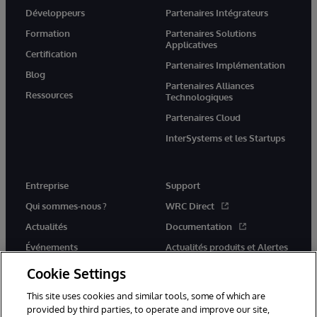
Développeurs
Partenaires Intégrateurs
Formation
Partenaires Solutions
Applicatives
Certification
Partenaires Implémentation
Blog
Partenaires Alliances
Ressources
Technologiques
Partenaires Cloud
InterSystems et les Startups
Entreprise
Support
Qui sommes-nous ?
WRC Direct
Actualités
Documentation
Événements
Actualités produits et Alertes
Rejoignez-nous
Cookie Settings
This site uses cookies and similar tools, some of which are
provided by third parties, to operate and improve our site,