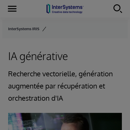
Menu
Skip to content
InterSystems IRIS
IA générative
Recherche vectorielle, génération
augmentée par récupération et
orchestration d'IA