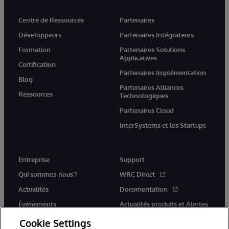
Centre de Ressources
Partenaires
Développeurs
Partenaires Intégrateurs
Formation
Partenaires Solutions
Applicatives
Certification
Partenaires Implémentation
Blog
Partenaires Alliances
Ressources
Technologiques
Partenaires Cloud
InterSystems et les Startups
Entreprise
Support
Qui sommes-nous ?
WRC Direct
Actualités
Documentation
Événements
Actualités produits et Alertes
Rejoignez-nous
Cookie Settings