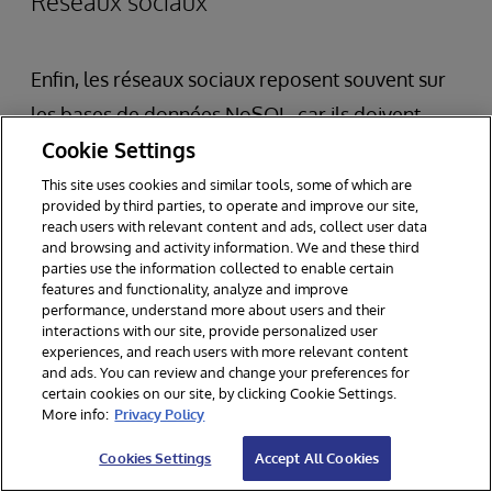
Réseaux sociaux
Enfin, les réseaux sociaux reposent souvent sur
les bases de données NoSQL, car ils doivent
Cookie Settings
régulièrement interroger des données
dynamiques. Étant donné que les réseaux
This site uses cookies and similar tools, some of which are
provided by third parties, to operate and improve our site,
sociaux fonctionnent à une vitesse fulgurante et
reach users with relevant content and ads, collect user data
and browsing and activity information. We and these third
collectent de nombreuses formes
parties use the information collected to enable certain
d'informations précieuses, la rapidité est
features and functionality, analyze and improve
performance, understand more about users and their
essentielle. Les bases de données NoSQL sont
interactions with our site, provide personalized user
experiences, and reach users with more relevant content
efficaces pour gérer des ensembles de données
and ads. You can review and change your preferences for
interconnectés, comme les interactions entre
certain cookies on our site, by clicking Cookie Settings.
More info:
Privacy Policy
utilisateurs ou le suivi des parcours d'achat.
Cookies Settings
Accept All Cookies