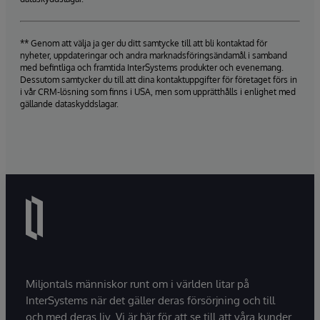
** Genom att välja ja ger du ditt samtycke till att bli kontaktad för
nyheter, uppdateringar och andra marknadsföringsändamål i samband
med befintliga och framtida InterSystems produkter och evenemang.
Dessutom samtycker du till att dina kontaktuppgifter för företaget förs in
i vår CRM-lösning som finns i USA, men som upprätthålls i enlighet med
gällande dataskyddslagar.
Miljontals människor runt om i världen litar på
InterSystems när det gäller deras försörjning och till
och med deras liv. Vi är här för att se till att våra kunder