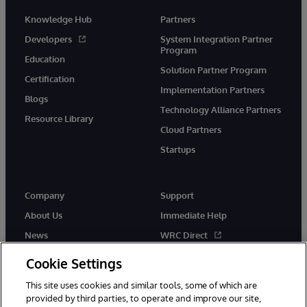
Knowledge Hub
Partners
Developers
System Integration Partner
Program
Education
Solution Partner Program
Certification
Implementation Partners
Blogs
Technology Alliance Partners
Resource Library
Cloud Partners
Startups
Company
Support
About Us
Immediate Help
News
WRC Direct
InterSystems Events
Documentation
Cookie Settings
Careers
Product Alerts & Advisories
This site uses cookies and similar tools, some of which are
provided by third parties, to operate and improve our site,